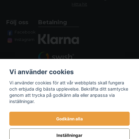
Hitta hit
Följ oss
Betalning
Facebook
Instagram
Vi använder cookies
Vi använder cookies för att vår webbplats skall fungera
och erbjuda dig bästa upplevelse. Bekräfta ditt samtycke
genom att trycka på godkänn alla eller anpassa via
Fraktalternativ
inställningar.
Godkänn alla
Inställningar