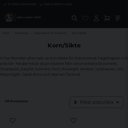
Snabba leveranser
Säkra betalningar
Hem
Produkter
Vapendelar & Tillbehör
Korn/Sikte
Korn/Sikte
Vi har flertalet alternativ av korn/sikte för bland annat hagelvapen och
pistoler. Nedan hittar du produkter från varumärkena Brownells,
Champion, Easyhit, Eemann Tech, Kensight, Kimber, Limbsaver, LPA,
Meprolight, Optik Arms och Warren Tactical.
28 Produkter
Mest populära