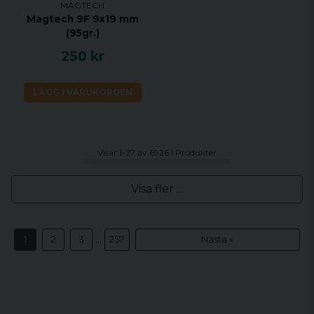
MAGTECH
Magtech 9F 9x19 mm
(95gr.)
250 kr
LÄGG I VARUKORGEN
Visar 1-27 av 6926 i Produkter
Visa fler ...
...
1
2
3
257
Nästa »