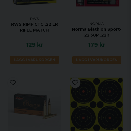
RWS
NORMA
RWS RIMF CTG .22 LR
Norma Biathlon Sport-
RIFLE MATCH
22 50P .22lr
129 kr
179 kr
LÄGG I VARUKORGEN
LÄGG I VARUKORGEN