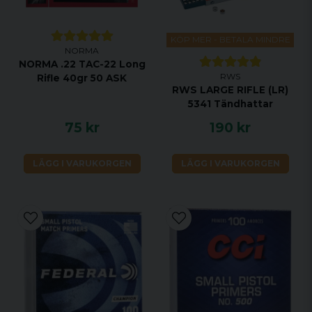
KÖP MER - BETALA MINDRE
NORMA
NORMA .22 TAC-22 Long
RWS
Rifle 40gr 50 ASK
RWS LARGE RIFLE (LR)
5341 Tändhattar
75 kr
190 kr
LÄGG I VARUKORGEN
LÄGG I VARUKORGEN