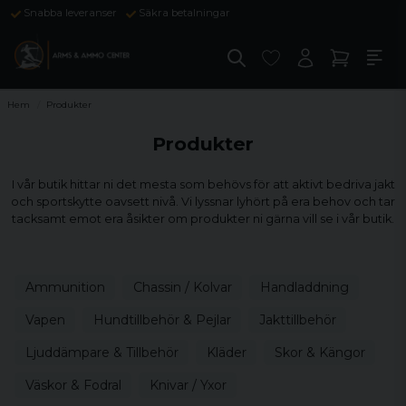
Snabba leveranser
Säkra betalningar
Hem
Produkter
Produkter
I vår butik hittar ni det mesta som behövs för att aktivt bedriva jakt
och sportskytte oavsett nivå. Vi lyssnar lyhört på era behov och tar
tacksamt emot era åsikter om produkter ni gärna vill se i vår butik.
Ammunition
Chassin / Kolvar
Handladdning
Vapen
Hundtillbehör & Pejlar
Jakttillbehör
Ljuddämpare & Tillbehör
Kläder
Skor & Kängor
Väskor & Fodral
Knivar / Yxor