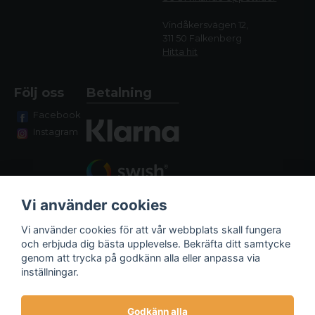
Vindåkersvägen 12,
311 50 Falkenberg
Hitta hit
Följ oss
Betalning
Facebook
Instagram
Vi använder cookies
Vi använder cookies för att vår webbplats skall fungera
och erbjuda dig bästa upplevelse. Bekräfta ditt samtycke
genom att trycka på godkänn alla eller anpassa via
Fraktalternativ
inställningar.
Godkänn alla