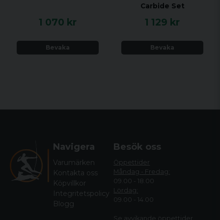
Carbide Set
1 070 kr
1 129 kr
Bevaka
Bevaka
Navigera
Besök oss
Varumärken
Öppettider
Måndag - Fredag:
Kontakta oss
09.00 - 18.00
Köpvillkor
Lördag:
Integritetspolicy
09.00 - 14.00
Blogg
Se avvikande öppettide
r