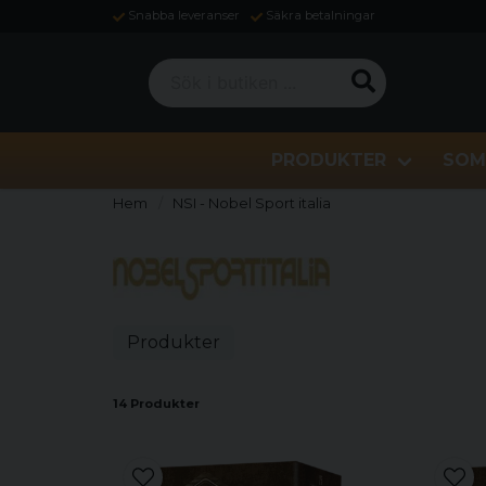
Snabba leveranser
Säkra betalningar
Sök i butiken ...
PRODUKTER
SOM
Hem
NSI - Nobel Sport italia
Produkter
14 Produkter