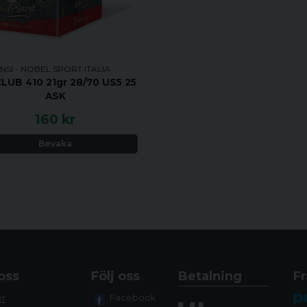
NSI - NOBEL SPORT ITALIA
CLUB 410 21gr 28/70 US5 25
ASK
160 kr
Bevaka
oss
Följ oss
Betalning
Fr
er
Facebook