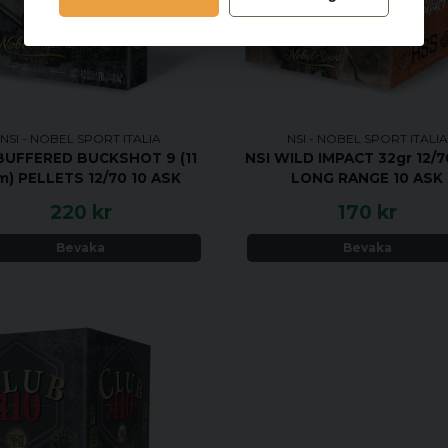
NSI - NOBEL SPORT ITALIA
NSI - NOBEL SPORT ITALIA
NSI WILD IMPACT 32gr 12/
BUFFERED BUCKSHOT 9 (11
LONG RANGE 10 ASK
) PELLETS 12/70 10 ASK
220 kr
170 kr
Bevaka
Bevaka