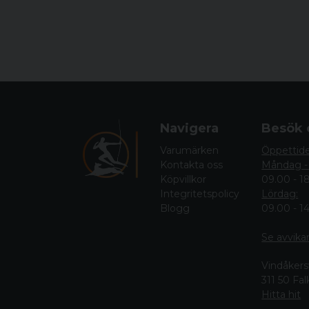
Navigera
Besök 
Varumärken
Öppettid
Kontakta oss
Måndag -
Köpvillkor
09.00 - 1
Integritetspolicy
Lördag:
Blogg
09.00 - 1
Se avvika
Vindåkers
311 50 Fa
Hitta hit