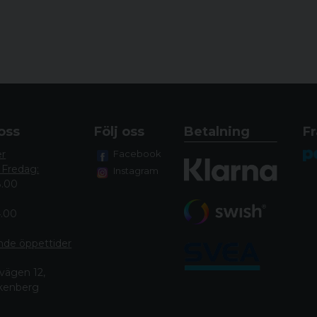
oss
Följ oss
Betalning
Fr
er
Facebook
 Fredag:
Instagram
8.00
4.00
nde öppettide
r
vägen 12,
lkenberg