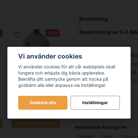
Beskrivning
Beskrivning av 5.11 B
%
-30%
Vi använder cookies
Bläck av hög kvalit
Fukttransporteran
Vi använder cookies för att vår webbplats skall
Dubbla sömmar på f
fungera och erbjuda dig bästa upplevelse.
Bekräfta ditt samtycke genom att trycka på
Halstejp från axel til
godkänn alla eller anpassa via inställningar.
5.11
5.11 PROFESSIONAL
S/S POLO
Godkänn alla
Inställningar
Recensioner (1)
438 kr
625 kr
N
LÄGG I VARUKORGEN
Nicklas
Relaterade kategorier
för 1 år sedan
Produkter
Kläder
T-Shirts / 