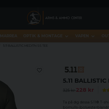
MARREA
OPTIK & MONTAGE
VAPEN
OU
5.11 BALLISTIC MEDITN SS TEE
5.11 BALLISTI
228 kr
325 kr
Ta på dig dessa 5.11® T-sh
bomulls-/polyesterblandn