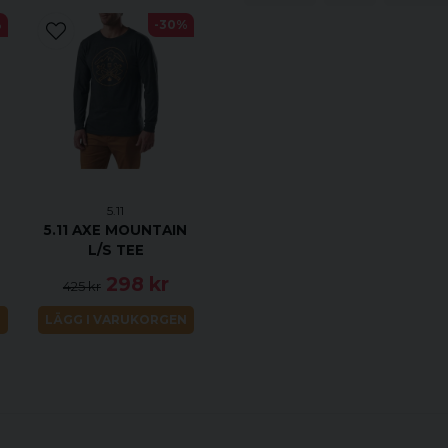
%
-30%
5.11
5.11 AXE MOUNTAIN
L/S TEE
298 kr
425 kr
N
LÄGG I VARUKORGEN