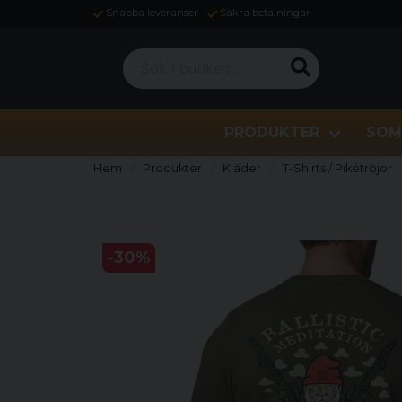
Snabba leveranser
Säkra betalningar
Sök i butiken ...
PRODUKTER
SOM
Hem
Produkter
Kläder
T-Shirts / Pikétröjor
-
30
%