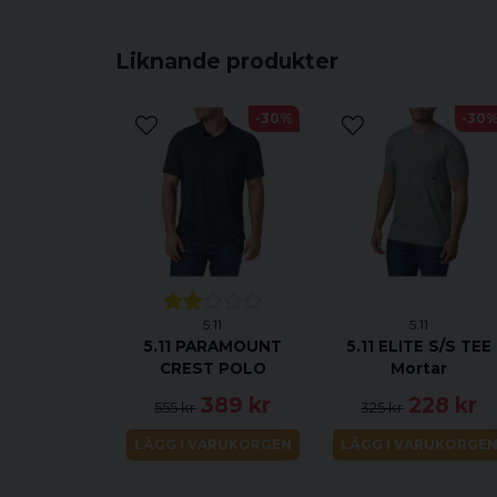
Liknande produkter
-30%
-30
5.11
5.11
5.11 PARAMOUNT
5.11 ELITE S/S TEE
CREST POLO
Mortar
389 kr
228 kr
555 kr
325 kr
LÄGG I VARUKORGEN
LÄGG I VARUKORGE