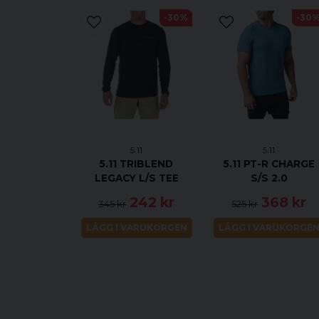
-30%
-30
5.11
5.11
5.11 TRIBLEND
5.11 PT-R CHARGE
LEGACY L/S TEE
S/S 2.0
242 kr
368 kr
345 kr
525 kr
LÄGG I VARUKORGEN
LÄGG I VARUKORGE