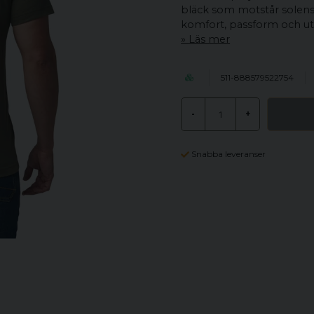
bläck som motstår solens
komfort, passform och ut
Läs mer
511-888579522754
-
+
Snabba leveranser