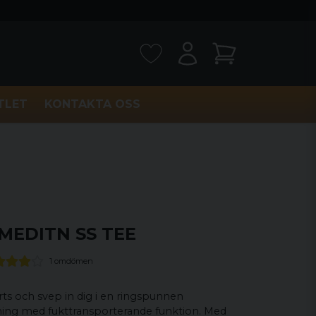
TLET
KONTAKTA OSS
C MEDITN SS TEE
1 omdömen
irts och svep in dig i en ringspunnen
ing med fukttransporterande funktion. Med