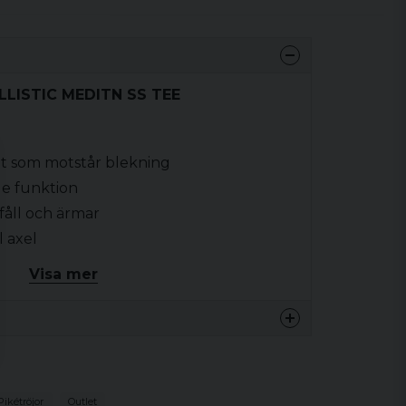
ALLISTIC MEDITN SS TEE
et som motstår blekning
de funktion
åll och ärmar
l axel
Visa mer
Pikétröjor
Outlet