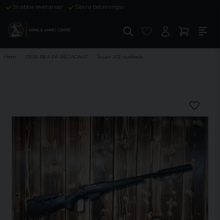
Snabba leveranser
Säkra betalningar
Hem
STOR-REA PÅ BEGAGNAT
Sauer 202 outback