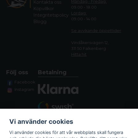
Måndag - Fredag:
Kontakta oss
09.00 - 18.00
Köpvillkor
Lördag:
Integritetspolicy
09.00 - 14.00
Blogg
Se avvikande öppettide
r
Vindåkersvägen 12,
311 50 Falkenberg
Hitta hit
Följ oss
Betalning
Facebook
Instagram
Vi använder cookies
Vi använder cookies för att vår webbplats skall fungera