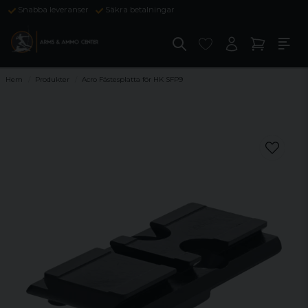
Snabba leveranser
Säkra betalningar
Hem
Produkter
Acro Fästesplatta för HK SFP9