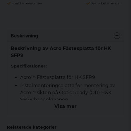
Snabba leveranser
Säkra betalningar
Beskrivning
Beskrivning av Acro Fästesplatta för HK
SFP9
Specifikationer:
Acro™ Fästesplatta för HK SFP9
Pistolmonteringsplatta för montering av
Acro™ sikten på Optic Ready (OR) H&K
SFP9 handeldvapen
Visa mer
Installation av certifierad vapensmed
rekommendera
Relaterade kategorier