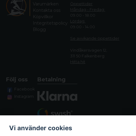
Varumärken
Öppettider
Måndag - Fredag:
Kontakta oss
09.00 - 18.00
Köpvillkor
Lördag:
Integritetspolicy
09.00 - 14.00
Blogg
Se avvikande öppettide
r
Vindåkersvägen 12,
311 50 Falkenberg
Hitta hit
Följ oss
Betalning
Facebook
Instagram
Vi använder cookies