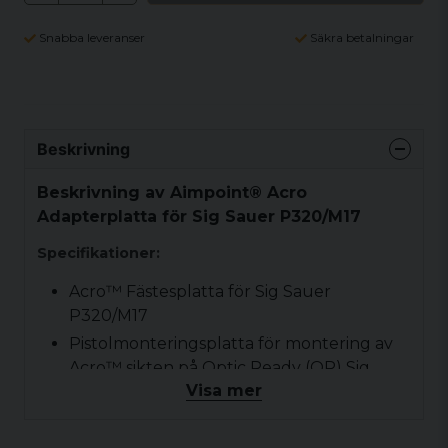
Snabba leveranser
Säkra betalningar
Beskrivning
Beskrivning av Aimpoint® Acro
Adapterplatta för Sig Sauer P320/M17
Specifikationer:
Acro™ Fästesplatta för Sig Sauer
P320/M17
Pistolmonteringsplatta för montering av
Acro™ sikten på Optic Ready (OR) Sig
Visa mer
Sauer P320/M17 handeldvapen
Installation av certifierad vapensmed
rekommenderas