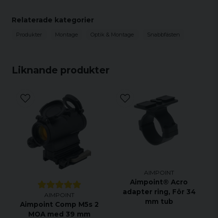
Passar på Weaver och Picatinny skenor
Relaterade kategorier
Produkter
Montage
Optik & Montage
Snabbfästen
Liknande produkter
AIMPOINT
Aimpoint® Acro
adapter ring, För 34
AIMPOINT
mm tub
Aimpoint Comp M5s 2
MOA med 39 mm