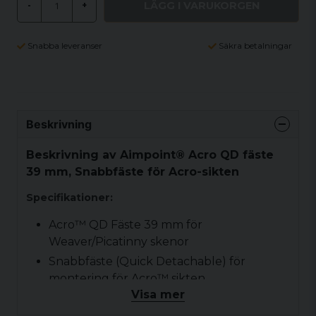
LÄGG I VARUKORGEN
-
+
Snabba leveranser
Säkra betalningar
Beskrivning
Beskrivning av Aimpoint® Acro QD fäste
39 mm, Snabbfäste för Acro-sikten
Specifikationer:
Acro™ QD Fäste 39 mm för
Weaver/Picatinny skenor
Snabbfäste (Quick Detachable) för
montering för Acro™ sikten
Visa mer
Höjer den optiska axeln till 39 mm