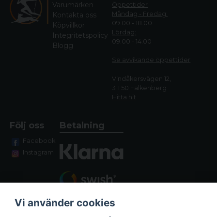
Varumärken
Öppettider
Måndag - Fredag:
Kontakta oss
09.00 - 18.00
Köpvillkor
Lördag:
Integritetspolicy
09.00 - 14.00
Blogg
Se avvikande öppettide
r
Vindåkersvägen 12,
311 50 Falkenberg
Hitta hit
Följ oss
Betalning
Facebook
Instagram
Vi använder cookies