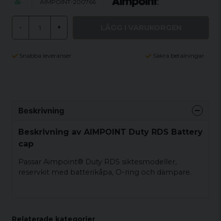
AIMPOINT-200766
LÄGG I VARUKORGEN
-
+
Snabba leveranser
Säkra betalningar
Beskrivning
Beskrivning av AIMPOINT Duty RDS Battery
cap
Passar Aimpoint® Duty RDS siktesmodeller,
reservkit med batterikåpa, O-ring och dämpare.
Relaterade kategorier