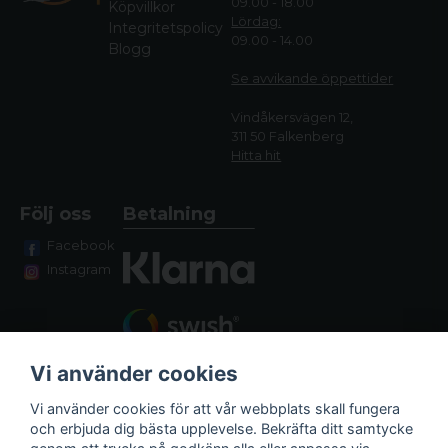
09.00 - 18.00
Köpvillkor
Lördag:
Integritetspolicy
09.00 - 14.00
Blogg
Se avvikande öppettide
r
Vindåkersvägen 12,
311 50 Falkenberg
Hitta hit
Följ oss
Betalning
Facebook
Instagram
Vi använder cookies
Vi använder cookies för att vår webbplats skall fungera
och erbjuda dig bästa upplevelse. Bekräfta ditt samtycke