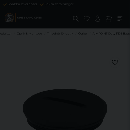
Snabba leveranser
Säkra betalningar
rodukter
Optik & Montage
Tillbehör för optik
Övrigt
AIMPOINT Duty RDS Batte