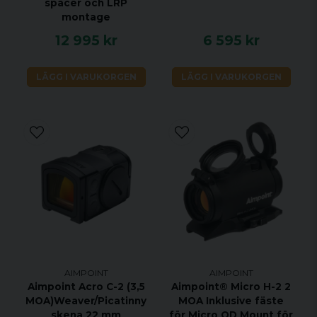
spacer och LRP
montage
12 995 kr
6 595 kr
LÄGG I VARUKORGEN
LÄGG I VARUKORGEN
AIMPOINT
AIMPOINT
Aimpoint Acro C-2 (3,5
Aimpoint® Micro H-2 2
MOA)Weaver/Picatinny
MOA Inklusive fäste
skena 22 mm
för Micro QD Mount för