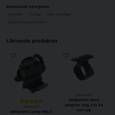
Gunnar Torbjörn Ener
Relaterade kategorier
för 2 år sedan
Produkter
Montage
Optik & Montage
Blev perfekt höjd äntligen.
Baser/Cantilever/Unimount
Liknande produkter
AIMPOINT
Aimpoint® Acro
adapter ring, För 34
AIMPOINT
mm tub
Aimpoint Comp M5s 2