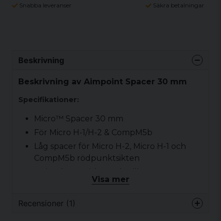
Snabba leveranser
Säkra betalningar
Beskrivning
Beskrivning av Aimpoint Spacer 30 mm
Specifikationer:
Micro™ Spacer 30 mm
För Micro H-1/H-2 & CompM5b
Låg spacer för Micro H-2, Micro H-1 och
CompM5b rödpunktsikten
Höjer den optiska axeln till 30 mm
Visa mer
0,5 mm utskjutning/sida
MEDFÖLJER: Skruvar (Torx), Låsvätska och
Recensioner (1)
Aimpoint® Verktyg