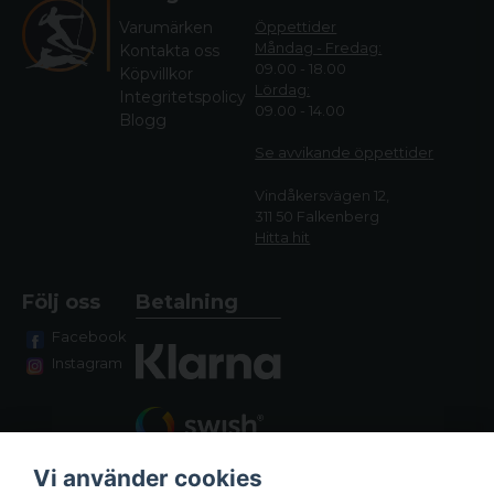
Varumärken
Öppettider
Måndag - Fredag:
Kontakta oss
09.00 - 18.00
Köpvillkor
Lördag:
Integritetspolicy
09.00 - 14.00
Blogg
Se avvikande öppettide
r
Vindåkersvägen 12,
311 50 Falkenberg
Hitta hit
Följ oss
Betalning
Facebook
Instagram
Vi använder cookies