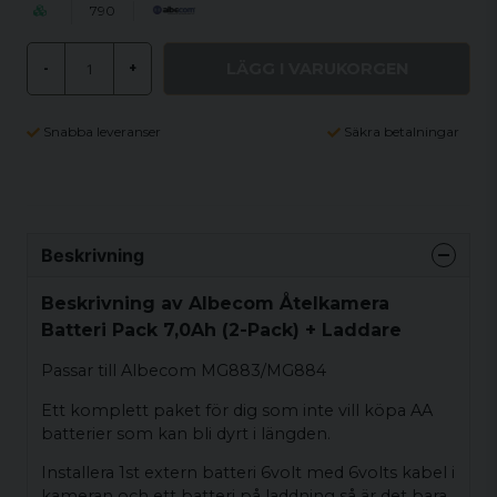
790
LÄGG I VARUKORGEN
-
+
Snabba leveranser
Säkra betalningar
Beskrivning
Beskrivning av Albecom Åtelkamera
Batteri Pack 7,0Ah (2-Pack) + Laddare
Passar till Albecom MG883/MG884
Ett komplett paket för dig som inte vill köpa AA
batterier som kan bli dyrt i längden.
Installera 1st extern batteri 6volt med 6volts kabel i
kameran och ett batteri på laddning så är det bara