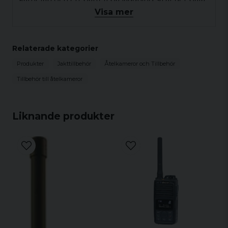
att åka ut till kameran och byta batteri när det är
Visa mer
dags, inga nya inköp på AA batterier
Medföljer
Relaterade kategorier
2st 6volt batteri 7,0Ah
Produkter
Jakttillbehör
Åtelkameror och Tillbehör
1st Laddare 6-12volt
Tillbehör till åtelkameror
1st 6volt kabel till MG883/MG884
Liknande produkter