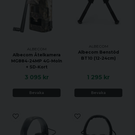
ALBECOM
ALBECOM
Albecom Benstöd
Albecom Åtelkamera
BT10 (12-24cm)
MG884-24MP 4G-Moln
+ SD-Kort
3 095 kr
1 295 kr
Bevaka
Bevaka