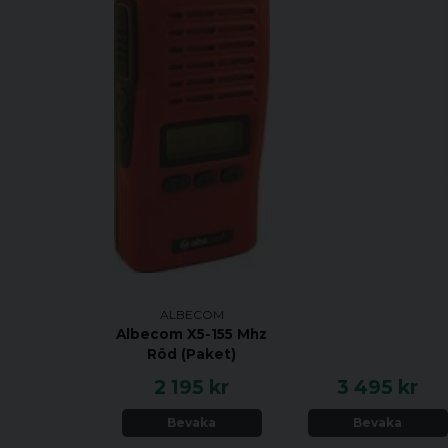
ALBECOM
Albecom X5-155 Mhz
Röd (Paket)
2 195 kr
3 495 kr
Bevaka
Bevaka