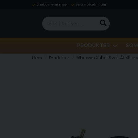
Snabba leveranser
Säkra betalningar
Sök i butiken ...
PRODUKTER
SOM
Hem
Produkter
Albecom Kabel 6 volt Åtelkam