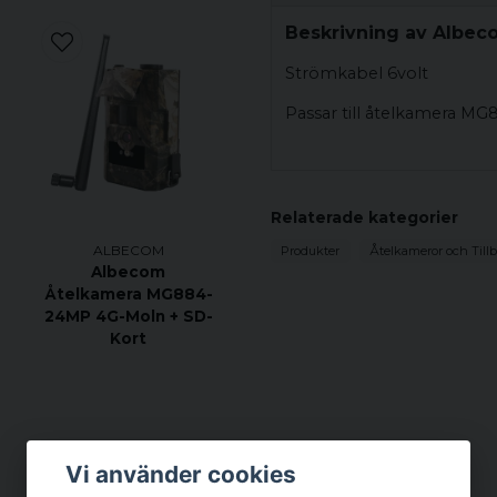
Beskrivning av Albec
Strömkabel 6volt
Passar till åtelkamera MG
Relaterade kategorier
ALBECOM
Produkter
Åtelkameror och Till
-
Albecom
Åtelkamera MG884-
24MP 4G-Moln + SD-
Kort
Vi använder cookies