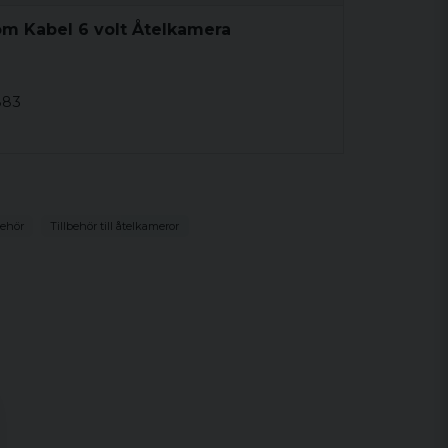
om Kabel 6 volt Åtelkamera
883
behör
Tillbehör till åtelkameror