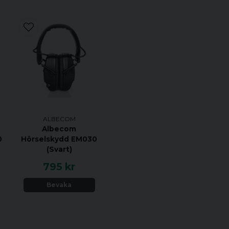
ALBECOM
Albecom
0
Hörselskydd EM030
(Svart)
795 kr
Bevaka