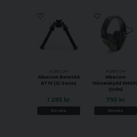
ALBECOM
ALBECOM
Albecom Benstöd
Albecom
BT10 (12-24cm)
Hörselskydd EM03
(Grön)
1 295 kr
795 kr
Bevaka
Bevaka