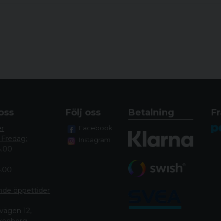
oss
Följ oss
Betalning
Fr
er
Facebook
 Fredag:
Instagram
8.00
4.00
nde öppettide
r
vägen 12,