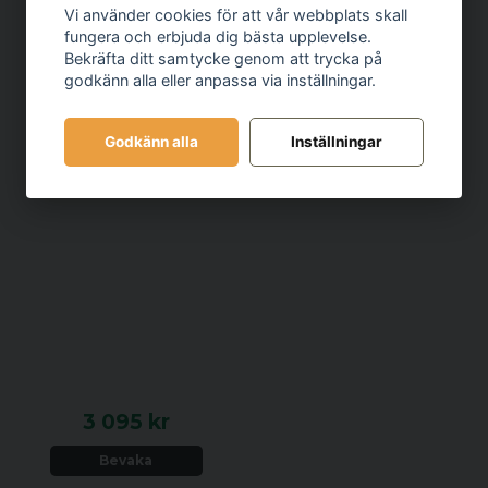
Vi använder cookies för att vår webbplats skall
fungera och erbjuda dig bästa upplevelse.
Bekräfta ditt samtycke genom att trycka på
godkänn alla eller anpassa via inställningar.
Godkänn alla
Inställningar
3 095 kr
Bevaka