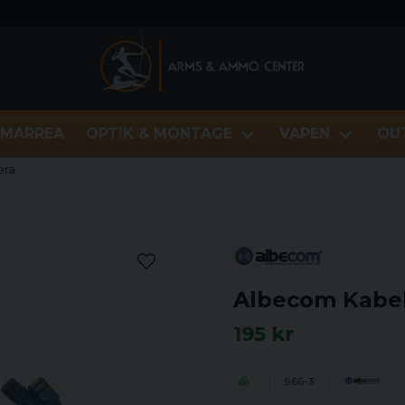
MARREA
OPTIK & MONTAGE
VAPEN
OU
era
Albecom Kabel
195 kr
966-3