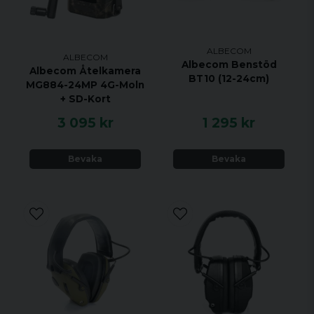
ALBECOM
ALBECOM
Albecom Benstöd
Albecom Åtelkamera
BT10 (12-24cm)
MG884-24MP 4G-Moln
+ SD-Kort
3 095 kr
1 295 kr
Bevaka
Bevaka