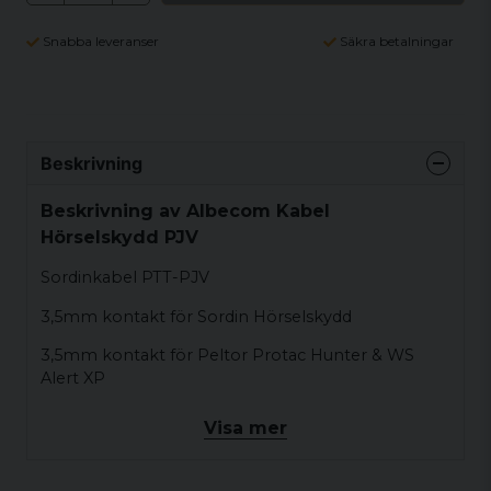
Snabba leveranser
Säkra betalningar
Beskrivning
Beskrivning av Albecom Kabel
Hörselskydd PJV
Sordinkabel PTT-PJV
3,5mm kontakt för Sordin Hörselskydd
3,5mm kontakt för Peltor Protac Hunter & WS
Alert XP
Passar till
Visa mer
Albecom Pro-Kom PK100