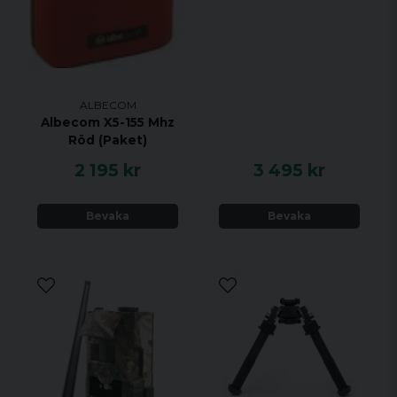
ALBECOM
Albecom X5-155 Mhz
Röd (Paket)
2 195 kr
3 495 kr
Bevaka
Bevaka