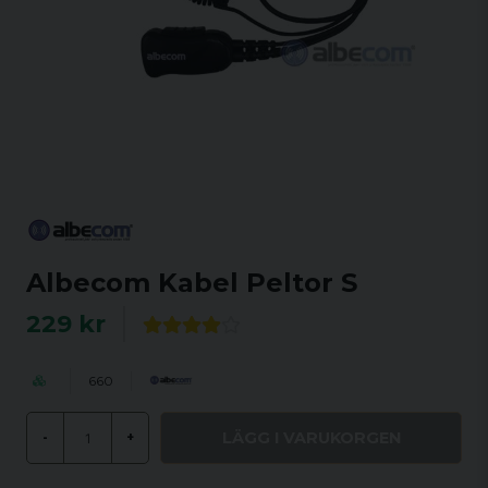
Albecom Kabel Peltor S
229 kr
660
LÄGG I VARUKORGEN
-
+