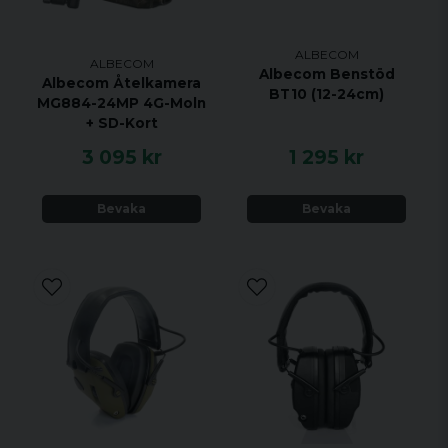
ALBECOM
ALBECOM
Albecom Benstöd
Albecom Åtelkamera
BT10 (12-24cm)
MG884-24MP 4G-Moln
+ SD-Kort
3 095 kr
1 295 kr
Bevaka
Bevaka