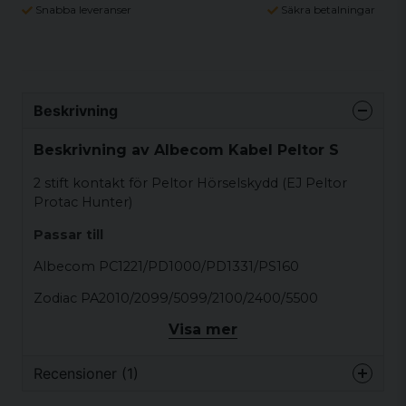
Snabba leveranser
Säkra betalningar
Beskrivning
Beskrivning av Albecom Kabel Peltor S
2 stift kontakt för Peltor Hörselskydd (EJ Peltor
Protac Hunter)
Passar till
Albecom PC1221/PD1000/PD1331/PS160
Zodiac PA2010/2099/5099/2100/2400/5500
Visa mer
Hunter MK2/10/21/31/0510
Lafayette DC31/110/155
Recensioner (1)
Commaster CM1550/3130