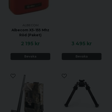
ALBECOM
Albecom X5-155 Mhz
Röd (Paket)
2 195 kr
3 495 kr
Bevaka
Bevaka