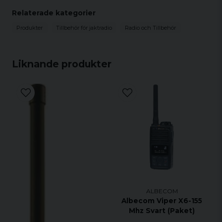
Nisse
Genzo 3124/2099/8099
Relaterade kategorier
för 2 år sedan
Produkter
Tillbehör för jaktradio
Radio och Tillbehör
Liknande produkter
ALBECOM
Albecom Viper X6-155
Mhz Svart (Paket)