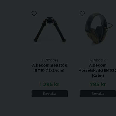
ALBECOM
ALBECOM
Albecom Benstöd
Albecom
BT10 (12-24cm)
Hörselskydd EM03
(Grön)
1 295 kr
795 kr
Bevaka
Bevaka