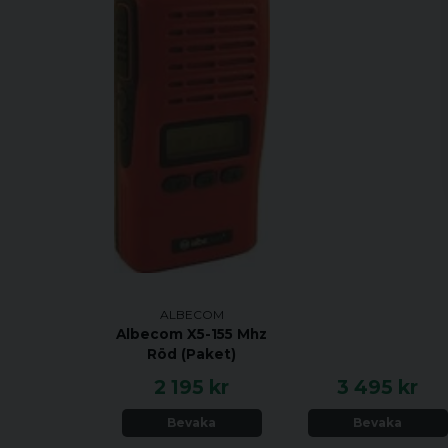
ALBECOM
Albecom X5-155 Mhz
Röd (Paket)
2 195 kr
3 495 kr
Bevaka
Bevaka