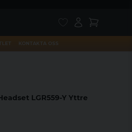
TLET
KONTAKTA OSS
Headset LGR559-Y Yttre