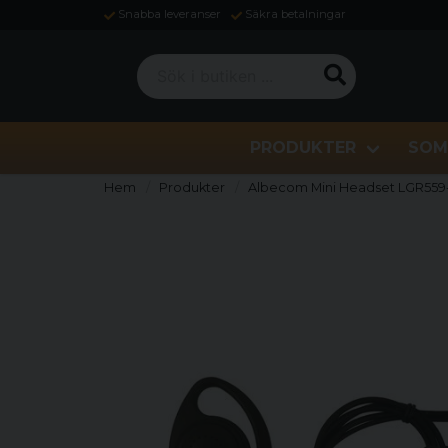
Snabba leveranser
Säkra betalningar
Sök i butiken ...
PRODUKTER
SOM
Hem
Produkter
Albecom Mini Headset LGR559-