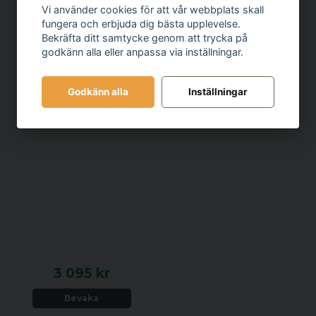
Vi använder cookies för att vår webbplats skall
fungera och erbjuda dig bästa upplevelse.
Bekräfta ditt samtycke genom att trycka på
godkänn alla eller anpassa via inställningar.
Godkänn alla
Inställningar
3 095 kr
Bevaka