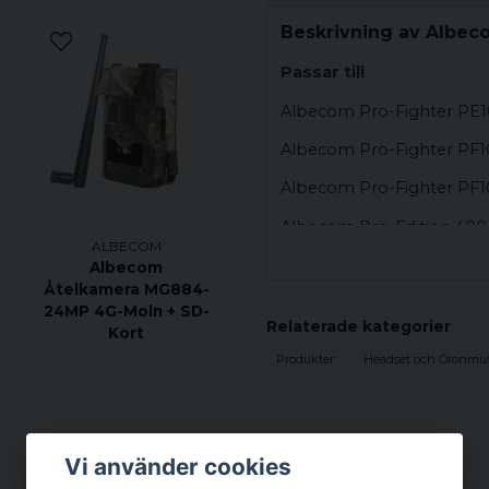
Beskrivning av Albec
Passar till
Albecom Pro-Fighter PE1
Albecom Pro-Fighter PF1
Albecom Pro-Fighter PF
Albecom Pro-Edition 400
ALBECOM
-
Zodiac Pro-Line
Albecom
Åtelkamera MG884-
24MP 4G-Moln + SD-
Relaterade kategorier
Kort
Produkter
Headset och Öronmus
Vi använder cookies