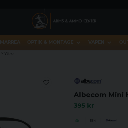
MARREA
OPTIK & MONTAGE
VAPEN
OU
Y Yttre
Albecom Mini 
395 kr
534