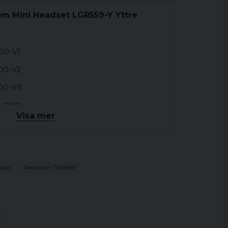
om Mini Headset LGR559-Y Yttre
00-V1
00-V2
100-V3
-4700
Visa mer
slor
Radio och Tillbehör