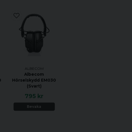
ALBECOM
Albecom
0
Hörselskydd EM030
(Svart)
795 kr
Bevaka