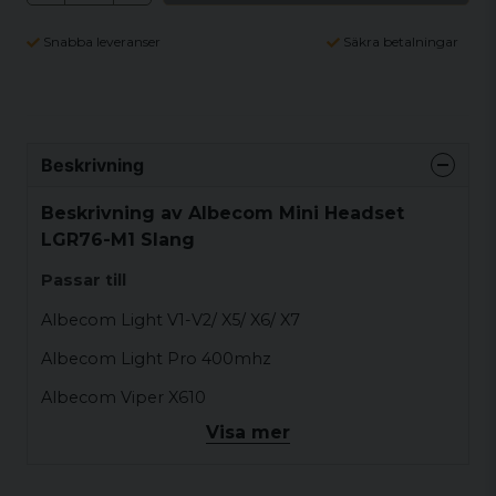
Snabba leveranser
Säkra betalningar
Beskrivning
Beskrivning av Albecom Mini Headset
LGR76-M1 Slang
Passar till
Albecom Light V1-V2/ X5/ X6/ X7
Albecom Light Pro 400mhz
Albecom Viper X610
Visa mer
Zodiac Extreme/ Easyhunt 2
Zodiac Basic Pro-Easyhunt /Digital-Extreme