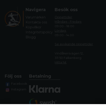
Navigera
Besök oss
Varumärken
Öppettider
Måndag - Fredag:
Kontakta oss
09.00 - 18.00
Köpvillkor
Lördag:
Integritetspolicy
09.00 - 14.00
Blogg
Se avvikande öppettide
r
Vindåkersvägen 12,
311 50 Falkenberg
Hitta hit
Följ oss
Betalning
Facebook
Instagram