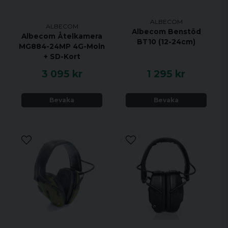
ALBECOM
ALBECOM
Albecom Benstöd
Albecom Åtelkamera
BT10 (12-24cm)
MG884-24MP 4G-Moln
+ SD-Kort
3 095 kr
1 295 kr
Bevaka
Bevaka