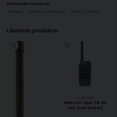
Relaterade kategorier
Zodiac Digital / Waterproof Digital
Produkter
Headset och Öronmusslor
Radio och Tillbehör
Brecom VR1000 Pro
Motorola GP300/308/68/88/2000/CT150/250/450
Liknande produkter
Motorola
GTI/GTX/LTS2000/P040/080/110/1225/200
Motorola
PRO3150/SP10/21/50/XTN446/500/600/XV1100/2100/XU1
ALBECOM
Albecom Viper X6-155
Mhz Svart (Paket)