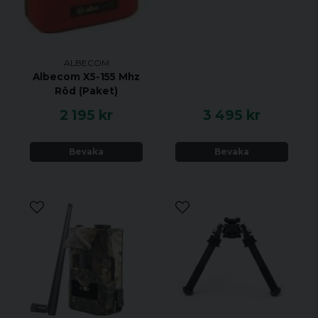
ALBECOM
Albecom X5-155 Mhz
Röd (Paket)
2 195 kr
3 495 kr
Bevaka
Bevaka