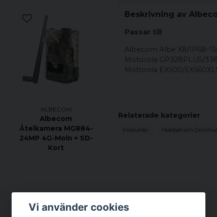
Beskrivning av Albec
Passar till
Albecom Albe X8/IP68-
Motorola GP328PLUS/33
Motorola EX500/EX560XLS
ALBECOM
-
Relaterade kategorier
Albecom
Åtelkamera MG884-
Produkter
Headset och Öronmus
24MP 4G-Moln + SD-
Kort
Vi använder cookies