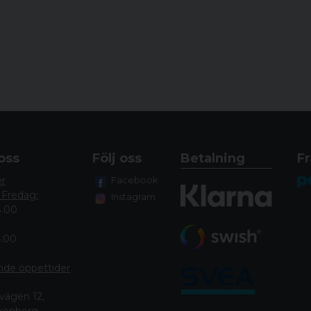
oss
Följ oss
Betalning
Fr
er
Facebook
 Fredag:
Instagram
8.00
4.00
nde öppettide
r
vägen 12,