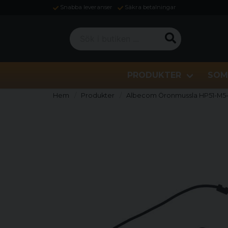
Snabba leveranser
Säkra betalningar
Sök i butiken ...
PRODUKTER
SOM
Hem
Produkter
Albecom Öronmussla HP51-M5-