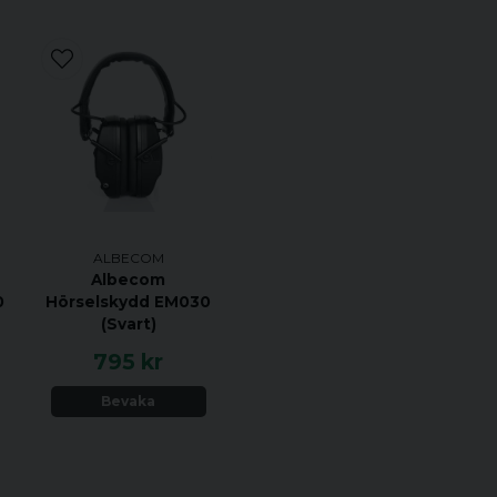
ALBECOM
Albecom
0
Hörselskydd EM030
(Svart)
795 kr
Bevaka