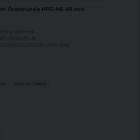
om Öronmussla HP51-M5-X8 Inre
155mhz-400mhz
8PLUS/344PLUS
/EX600/GL2000/Pro5150 Elite
slor
Radio och Tillbehör