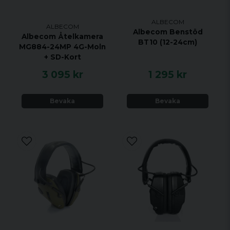
ALBECOM
ALBECOM
Albecom Benstöd
Albecom Åtelkamera
BT10 (12-24cm)
MG884-24MP 4G-Moln
+ SD-Kort
3 095 kr
1 295 kr
Bevaka
Bevaka