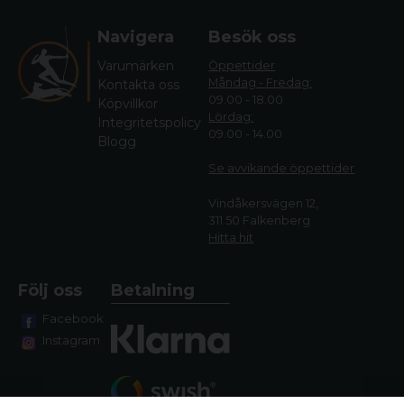
Navigera
Besök oss
Varumärken
Öppettider
Måndag - Fredag:
Kontakta oss
09.00 - 18.00
Köpvillkor
Lördag:
Integritetspolicy
09.00 - 14.00
Blogg
Se avvikande öppettide
r
Vindåkersvägen 12,
311 50 Falkenberg
Hitta hit
Följ oss
Betalning
Facebook
Instagram