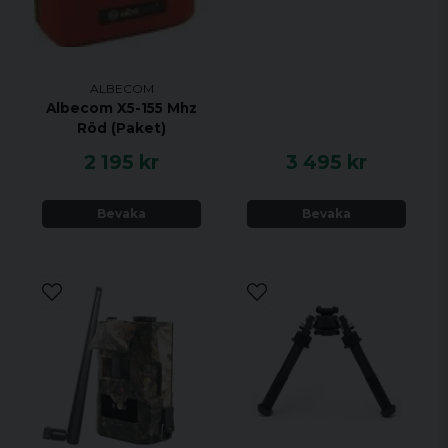
ALBECOM
Albecom X5-155 Mhz
Röd (Paket)
2 195 kr
3 495 kr
Bevaka
Bevaka