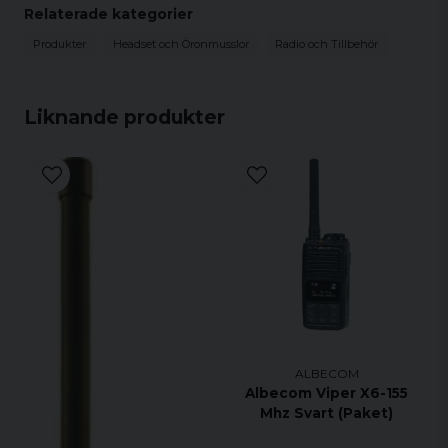
Relaterade kategorier
Commaster CM1550/3130
Produkter
Headset och Öronmusslor
Radio och Tillbehör
Genzo 3124/2099/8099
Liknande produkter
ALBECOM
Albecom Viper X6-155
Mhz Svart (Paket)