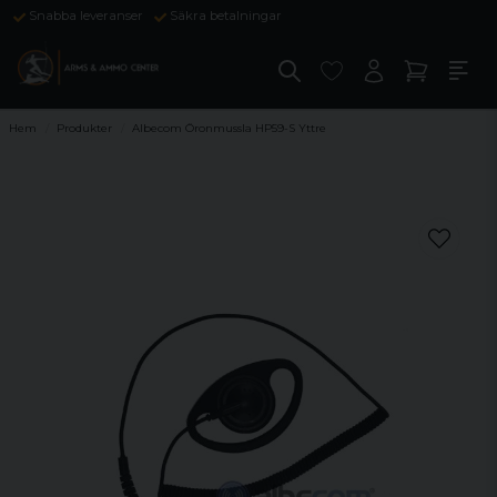
Snabba leveranser
Säkra betalningar
Hem
Produkter
Albecom Öronmussla HP59-S Yttre