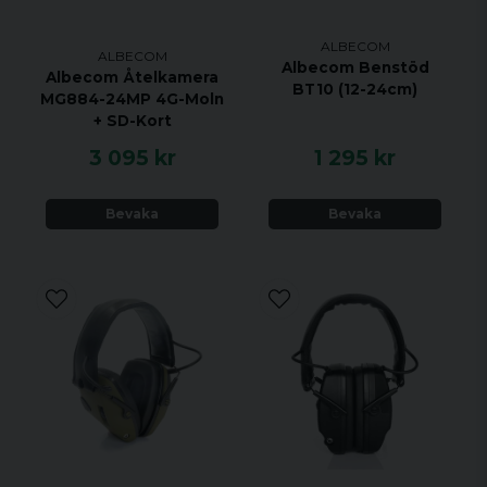
ALBECOM
ALBECOM
Albecom Benstöd
Albecom Åtelkamera
BT10 (12-24cm)
MG884-24MP 4G-Moln
+ SD-Kort
3 095 kr
1 295 kr
Bevaka
Bevaka