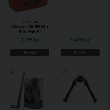
ALBECOM
Albecom X5-155 Mhz
Röd (Paket)
2 195 kr
3 495 kr
Bevaka
Bevaka