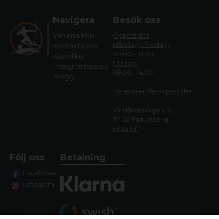
Navigera
Besök oss
Varumärken
Öppettider
Måndag - Fredag:
Kontakta oss
09.00 - 18.00
Köpvillkor
Lördag:
Integritetspolicy
09.00 - 14.00
Blogg
Se avvikande öppettide
r
Vindåkersvägen 12,
311 50 Falkenberg
Hitta hit
Följ oss
Betalning
Facebook
Instagram