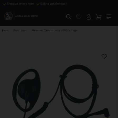
Snabba leveranser
Säkra betalningar
Hem
Produkter
Albecom Öronmussla HP59-Y Yttre