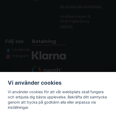
Se avvikande öppettide
r
Vindåkersvägen 12,
311 50 Falkenberg
Hitta hit
Följ oss
Betalning
Facebook
Instagram
Vi använder cookies
Vi använder cookies för att vår webbplats skall fungera
och erbjuda dig bästa upplevelse. Bekräfta ditt samtycke
genom att trycka på godkänn alla eller anpassa via
Fraktalternativ
inställningar.