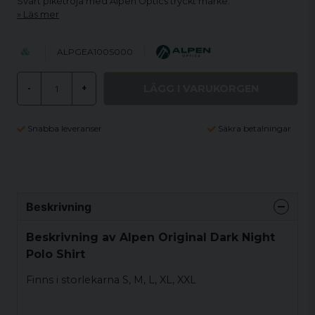
Svart pikétröja med Alpen Optics tryckt märke.
Läs mer
ALPGEA100S000
LÄGG I VARUKORGEN
-
+
Snabba leveranser
Säkra betalningar
Beskrivning
Beskrivning av Alpen Original Dark Night
Polo Shirt
Finns i storlekarna S, M, L, XL, XXL