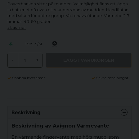
Powerbanken sitter på mudden. Valmöjlighet finns att lägga
in batteriet på ovan eller undersidan av mudden. Handflatan
med silikon för bättre grepp. Vattenavstötande. Värmetid 2-7
timmar. 40-60 grader.
Läs mer
1309-S/M
LÄGG I VARUKORGEN
-
+
Snabba leveranser
Säkra betalningar
Beskrivning
Beskrivning av Avignon Värmevante
En värmande fingervante med hög mudd, som