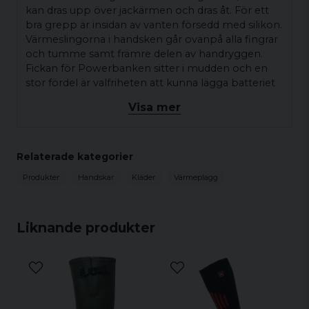
kan dras upp över jackärmen och dras åt. För ett
bra grepp är insidan av vanten försedd med silikon.
Värmeslingorna i handsken går ovanpå alla fingrar
och tumme samt främre delen av handryggen.
Fickan för Powerbanken sitter i mudden och en
stor fördel är valfriheten att kunna lägga batteriet
på ovansidan eller undersidan av mudden. Värmen
Visa mer
löper på ovansidan av handen och fingrarna och
har 3 värmenivåer på 40-60 grader. Värmetiden är
2-4 timmar, beroende på förutsättningarna.
Värmetiden räcker längre om värmen sätts på
Relaterade kategorier
lägsta nivå före användning, på så sätt bibehåller
Produkter
Handskar
Kläder
Värmeplagg
man sin egen kroppsvärme. Fingervanten är även
varm utan den aktiva värmen från Powerbanken
med ett 3M Thinsulate-foder och är
Liknande produkter
vattenavstötande. Fingervanten har en 5V
3000mAh Powerbank i vardera vanten.
Värmen regleras med ett enkelt knapptryck på
knappen som sitter på ovansidan av mudden.
2 st 5V 3000mAh Powerbanks ingår vid köp av