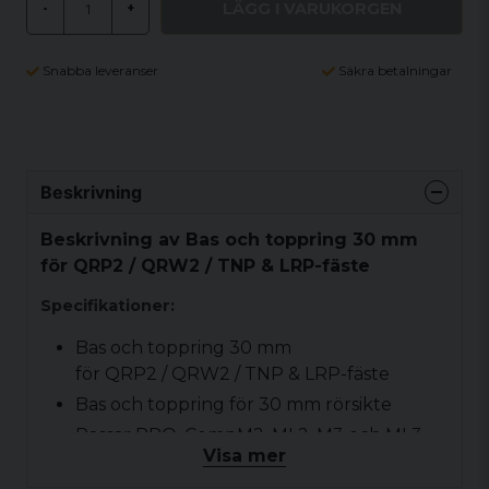
LÄGG I VARUKORGEN
-
+
Snabba leveranser
Säkra betalningar
Beskrivning
Beskrivning av Bas och toppring 30 mm
för QRP2 / QRW2 / TNP & LRP-fäste
Specifikationer:
Bas och toppring 30 mm
för QRP2 / QRW2 / TNP & LRP-fäste
Bas och toppring för 30 mm rörsikte
Passar PRO, CompM2, ML2, M3 och ML3
Visa mer
siktesmodeller