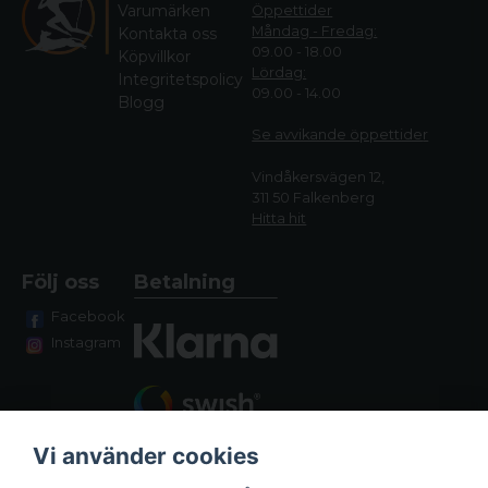
Varumärken
Öppettider
Måndag - Fredag:
Kontakta oss
09.00 - 18.00
Köpvillkor
Lördag:
Integritetspolicy
09.00 - 14.00
Blogg
Se avvikande öppettide
r
Vindåkersvägen 12,
311 50 Falkenberg
Hitta hit
Följ oss
Betalning
Facebook
Instagram
Vi använder cookies