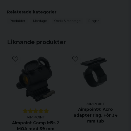
Passar inte för CompM4 och CompM4s
Måste användas tillsammans med något av
Relaterade kategorier
dessa fästen: QRP2, QRW2, LRP eller TNP
Produkter
Montage
Optik & Montage
Ringar
INGÅR: Skruvar och insexnyckel
Liknande produkter
AIMPOINT
Aimpoint® Acro
adapter ring, För 34
AIMPOINT
mm tub
Aimpoint Comp M5s 2
MOA med 39 mm