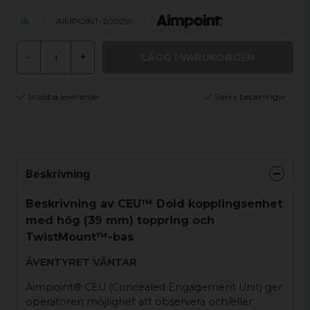
AIMPOINT-200259
LÄGG I VARUKORGEN
-
+
Snabba leveranser
Säkra betalningar
Beskrivning
Beskrivning av CEU™ Dold kopplingsenhet
med hög (39 mm) toppring och
TwistMount™-bas
ÄVENTYRET VÄNTAR
Aimpoint® CEU (Concealed Engagement Unit) ger
operatören möjlighet att observera och/eller