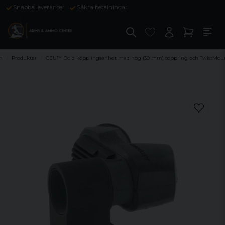
Snabba leveranser
Säkra betalningar
m
Produkter
CEU™ Dold kopplingsenhet med hög (39 mm) toppring och TwistMou