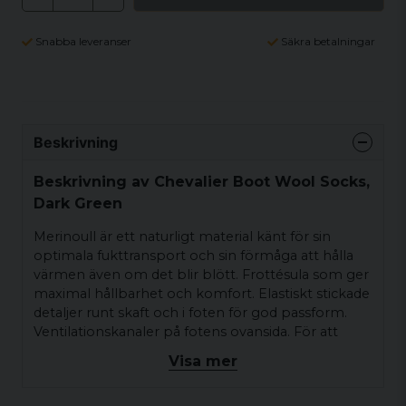
Snabba leveranser
Säkra betalningar
Beskrivning
Beskrivning av Chevalier Boot Wool Socks,
Dark Green
Merinoull är ett naturligt material känt för sin
optimala fukttransport och sin förmåga att hålla
värmen även om det blir blött. Frottésula som ger
maximal hållbarhet och komfort. Elastiskt stickade
detaljer runt skaft och i foten för god passform.
Ventilationskanaler på fotens ovansida. För att
undvika skavsår vid lång vandring är skaftets
Visa mer
framkant förstärkt och tåsömmen placerad under
foten.