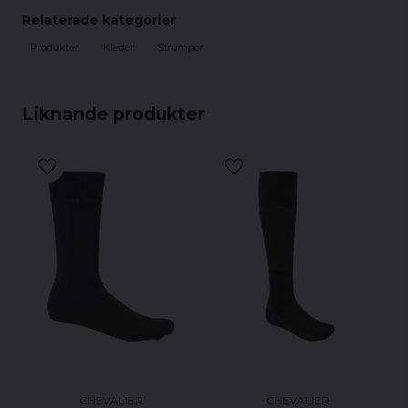
Relaterade kategorier
Produkter
Kläder
Strumpor
Material
Yttertyg: 64% Ull, 33% Nylon
Detaljfunktioner
Isoleringsförmåga
Liknande produkter
Stretchstickning
Tunn tåsöm
Ventilationskanaler
Jaktform
Drevjakt (Klövvilt)
Drevjakt (Småvilt)
Vaktjakt (Klövvilt)
Vaktjakt (Småvilt)
Hundförare
Smygjakt
Klapp & Uppflogsjakt
CHEVALIER
CHEVALIER