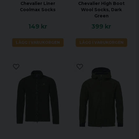
Sträckjakt
Chevalier Liner
Chevalier High Boot
Coolmax Socks
Wool Socks, Dark
Fjäll
Green
Fält
149 kr
399 kr
Skog
LÄGG I VARUKORGEN
LÄGG I VARUKORGEN