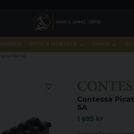
MARREA
OPTIK & MONTAGE
VAPEN
OU
ngton 700 SA
Contessa Pica
SA
1 695 kr
Contessa Picatinnyskena 