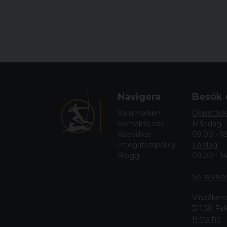
Navigera
Besök 
Varumärken
Öppettid
Kontakta oss
Måndag -
Köpvillkor
09.00 - 1
Integritetspolicy
Lördag:
Blogg
09.00 - 1
Se avvika
Vindåkers
311 50 Fa
Hitta hit