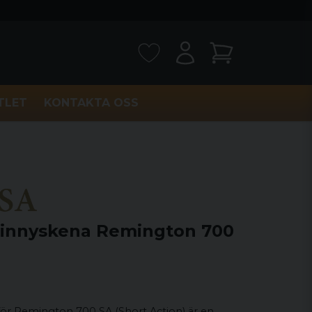
TLET
KONTAKTA OSS
tinnyskena Remington 700
för Remington 700 SA (Short Action) är en