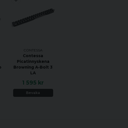
CONTESSA
Contessa
Picatinnyskena
o
Browning A-Bolt 3
LA
1 595 kr
Bevaka