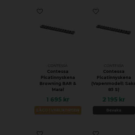
CONTESSA
CONTESSA
Contessa
Contessa
Picatinnyskena
Picatinnyskena
Browning BAR &
(Vapenmodell: Sak
Maral
85 S)
1 695 kr
2 195 kr
LÄGG I VARUKORGEN
Bevaka