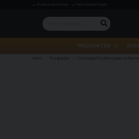
Snabba leveranser
Säkra betalningar
Sök i butiken ...
PRODUKTER
SOM
Hem
Produkter
Contessa Picatinnyskena Remi