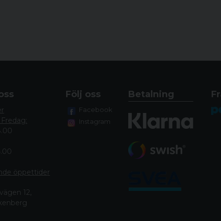
oss
Följ oss
Betalning
Fr
er
Facebook
 Fredag:
Instagram
8.00
4.00
nde öppettide
r
vägen 12,
lkenberg