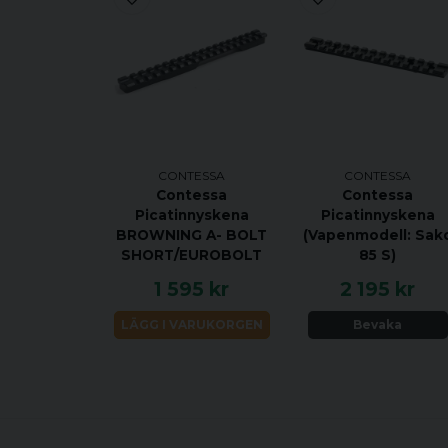
CONTESSA
CONTESSA
Contessa
Contessa
Picatinnyskena
Picatinnyskena
BROWNING A- BOLT
(Vapenmodell: Sak
SHORT/EUROBOLT
85 S)
1 595 kr
2 195 kr
LÄGG I VARUKORGEN
Bevaka