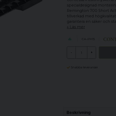
specialdesignad montering
Remington 700 Short Acti
tillverkad med högkvalitat
garantera en säker och st
Läs mer
CA-PH15
-
+
Snabba leveranser
Beskrivning