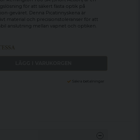
slösning för att säkert fästa optik på
on-geväret. Denna Picatinnyskena är
ivt material och precisionstoleranser för att
abil anslutning mellan vapnet och optiken.
LÄGG I VARUKORGEN
Säkra betalningar