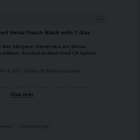
eed Versa Pouch Black with C-Bax
-Bax hängare! Observera att dessa
A-bälten. Använd endast med CR Speed-
/H & H/D. Passar de flesta populära
exter och ger vänster- och högerhänta
Visa mer
dföljer insatser för att passa: Höga
 STI, Bul, SV Kimber etc." 9mm boxmagasin
ltidningsmagasin inklusive CZ, Browning,
" Glock "alla småramiga Glock-magasin,
auto.
odukter
Skytteutrustning
satsmaterial säkerställer. Snabbaste
nkel och höjd.