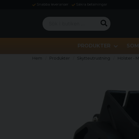
Snabba leveranser
Säkra betalningar
Sök i butiken ...
PRODUKTER
SOM
Hem
Produkter
Skytteutrustning
Hölster - 