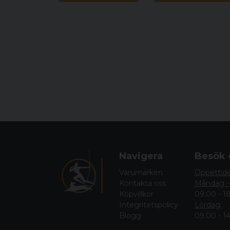
Navigera
Besök 
Varumärken
Öppettid
Kontakta oss
Måndag -
Köpvillkor
09.00 - 1
Integritetspolicy
Lördag:
Blogg
09.00 - 1