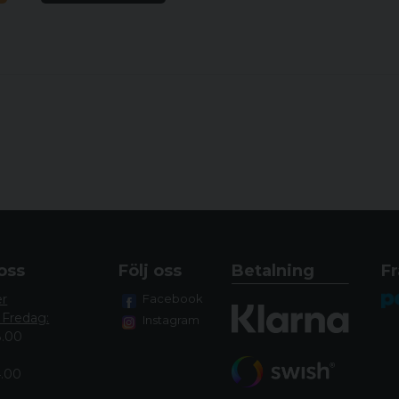
oss
Följ oss
Betalning
Fr
er
Facebook
 Fredag:
Instagram
8.00
4.00