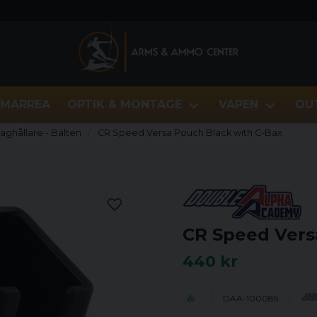
MARREA
OPTIK & MONTAGE
VAPEN
OU
Maghållare - Bälten
CR Speed Versa Pouch Black with C-Bax
CR Speed Vers
440 kr
DAA-100085