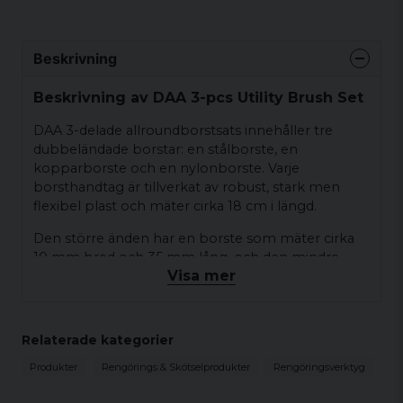
Beskrivning
Beskrivning av DAA 3-pcs Utility Brush Set
DAA 3-delade allroundborstsats innehåller tre
dubbeländade borstar: en stålborste, en
kopparborste och en nylonborste. Varje
borsthandtag är tillverkat av robust, stark men
flexibel plast och mäter cirka 18 cm i längd.
Den större änden har en borste som mäter cirka
10 mm bred och 35 mm lång, och den mindre
Visa mer
änden har en borste som mäter 3x20 mm.
Dessa borstar är absolut nödvändiga i varje
vapenvårdskit.
Relaterade kategorier
Förpackad i en plastficka, med en kartongheader,
Produkter
Rengörings & Skötselprodukter
Rengöringsverktyg
lämplig för upphängning.