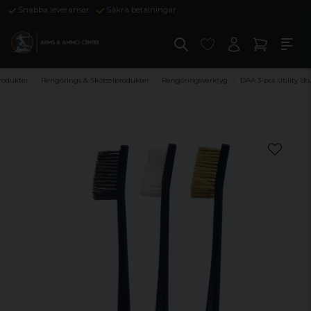
Snabba leveranser
Säkra betalningar
rodukter
Rengörings & Skötselprodukter
Rengöringsverktyg
DAA 3-pcs Utility Br