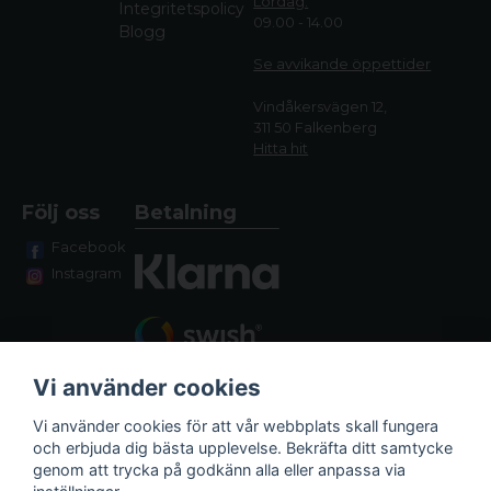
Lördag:
Integritetspolicy
09.00 - 14.00
Blogg
Se avvikande öppettide
r
Vindåkersvägen 12,
311 50 Falkenberg
Hitta hit
Följ oss
Betalning
Facebook
Instagram
Vi använder cookies
Vi använder cookies för att vår webbplats skall fungera
och erbjuda dig bästa upplevelse. Bekräfta ditt samtycke
genom att trycka på godkänn alla eller anpassa via
Fraktalternativ