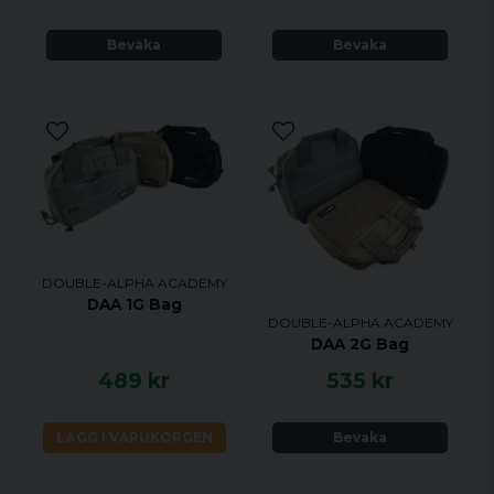
Rektangulär DAA hartslogotyp på locket
Finns i svart eller orange färg
Bevaka
Bevaka
Yttre dimensioner:
555 x 428 x H 211 mm
Inre dimensioner:
500 x 350 x H 194 (136+58) mm
Vikt:
4,1 kg
DOUBLE-ALPHA ACADEMY
DAA 1G Bag
DOUBLE-ALPHA ACADEMY
DAA 2G Bag
489 kr
535 kr
LÄGG I VARUKORGEN
Bevaka