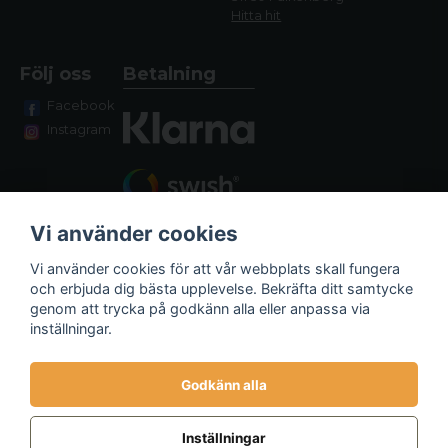
Hitta hit
Följ oss
Betalning
Facebook
Instagram
Vi använder cookies
Vi använder cookies för att vår webbplats skall fungera
och erbjuda dig bästa upplevelse. Bekräfta ditt samtycke
genom att trycka på godkänn alla eller anpassa via
Fraktalternativ
inställningar.
Godkänn alla
Inställningar