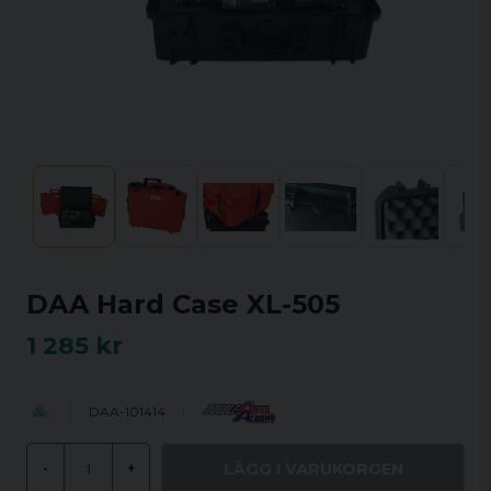
DAA Hard Case XL-505
1 285 kr
DAA-101414
LÄGG I VARUKORGEN
-
+