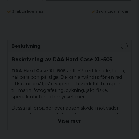
Snabba leveranser
Säkra betalningar
Beskrivning
Beskrivning av DAA Hard Case XL-505
DAA Hard Case XL-505
är IP67-certifierade, tåliga,
hållbara och pålitliga. De kan användas för en rad
olika ändamål, från vapen och värdefull transport
till marin, fotografering, dykning, jakt, fiske,
specialenheter och mycket mer.
Dessa fall erbjuder överlägsen skydd mot väder,
vatten, damm och stötar, vilket gör dem lämpliga
Visa mer
för en mängd olika sektorer och tillämpningar.
Våra fall levereras inklusive en 4-delad
skumuppsättning: 2 lager av äggskalsformad skum