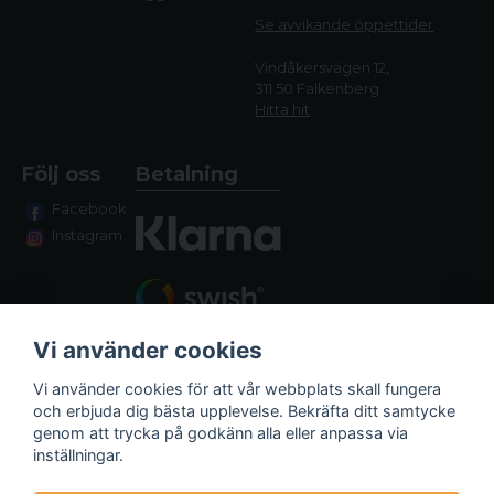
Se avvikande öppettide
r
Vindåkersvägen 12,
311 50 Falkenberg
Hitta hit
Följ oss
Betalning
Facebook
Instagram
Vi använder cookies
Vi använder cookies för att vår webbplats skall fungera
och erbjuda dig bästa upplevelse. Bekräfta ditt samtycke
genom att trycka på godkänn alla eller anpassa via
Fraktalternativ
inställningar.