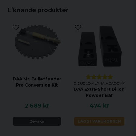
spilla igen.
Liknande produkter
Säljs i ett praktiskt paket om 5 st.
Färg: Röd
DAA Mr. Bulletfeeder
DOUBLE-ALPHA ACADEMY
Pro Conversion Kit
DAA Extra-Short Dillon
Powder Bar
2 689 kr
474 kr
Bevaka
LÄGG I VARUKORGEN