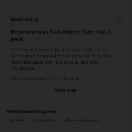
Beskrivning
Beskrivning av DAA Primer-Tube Cap, 5-
pack
DAA Primer-Tube Cap är en specialtillverkad
gummihatt designad för att passa på de 8 mm
tändhattstuber som används av de flesta
omladdare.
Om du använder någon form av
snabbfyllningsutrustning för att fylla dina
Visa mer
tändhattstuber, som DAA Primer-Pro eller andra
auto/semi-auto tändhattfyllare, känner du till
problemet med att fulla tändhattstuber välter och
spär tändhattar överallt. Dessa lättpåtagna och
Relaterade kategorier
lättavtagna hylsor löser det problemet. Skjut
Produkter
Handladdning
Tillbehör / Reservdelar
hylsan på slutet av röret och lägg det på sidan,
utan att behöva oroa dig för att tändhattarna ska