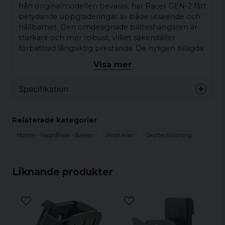
från originalmodellen bevaras, har Racer GEN-2 fått
betydande uppgraderingar av både utseende och
hållbarhet. Den omdesignade bälteshängaren är
starkare och mer robust, vilket säkerställer
förbättrad långsiktig prestanda. De nyligen tillagda
externa ribborna är inte bara visuellt slående, utan
Visa mer
tjänar också ett funktionellt syfte – de samverkar
exakt med bälteshängarens nyckel för att
Specifikation
förhindra rörelse eller glapp från att utvecklas över
tid.
Egenskaper
Relaterade kategorier
Mångsidig
Utbytbara insatser passar
Hölster - Maghållare - Bälten
Produkter
Skytteutrustning
kompatibilitet
en mängd olika
magasintyper, inklusive 2011,
CZ/Tanfoglio, Glock, M&P
Liknande produkter
och P320.
Ambidextrous
Helt konfigurerbar för
design
vänster- eller högerhänta
skyttar, inklusive 90-graders
kulor ut-montering.