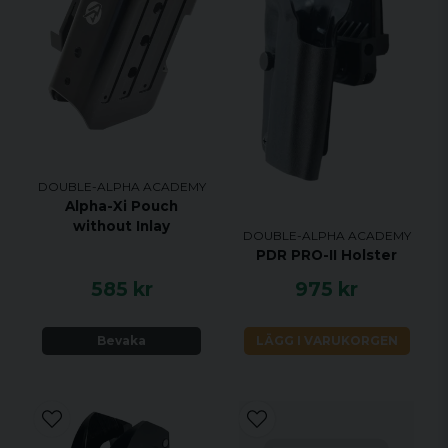
Justerbar lutning
Finjustera påsens vinkel
efter personliga
preferenser, säkrad av en
pålitlig låsmekanism.
Gängad insats för
En M4-gängad insats finns
magnet
tillgänglig för
frontmontering av magnet.
Minimalistisk
Utformad för att förhindra
DOUBLE-ALPHA ACADEMY
bältesupphängning
separering mellan inre och
Alpha-Xi Pouch
yttre bälten, bibehålla
without Inlay
optimal stabilitet och
DOUBLE-ALPHA ACADEMY
PDR PRO-II Holster
erbjuder två höjdalternativ.
Hållbar
Tillverkad av robust,
585 kr
975 kr
konstruktion
fiberförstärkt polymer för
långvarig prestanda under
Bevaka
LÄGG I VARUKORGEN
tävlingsförhållanden.
Exceptionellt värde.
Priset är betydligt lägre än
andra DAA-
tävlingsmagasinfickor, vilket
erbjuder