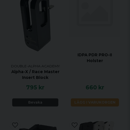
premiumprestanda till ett
överkomligt pris.
Inkluderat
DAA Racer Magazine Pouch
Interchangeable insert set (3 pressure inserts
and 2 side spacers)
IDPA PDR PRO-II
Insexnycklar
Holster
DOUBLE-ALPHA ACADEMY
Konverteringsskruvsats för 90-graders /
Alpha-X / Race Master
utåtriktad montering
Insert Block
795 kr
660 kr
Bevaka
LÄGG I VARUKORGEN