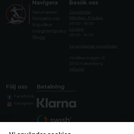
Navigera
Besök oss
Varumärken
Öppettider
Måndag - Fredag:
Kontakta oss
09.00 - 18.00
Köpvillkor
Lördag:
Integritetspolicy
09.00 - 14.00
Blogg
Se avvikande öppettide
r
Vindåkersvägen 12,
311 50 Falkenberg
Hitta hit
Följ oss
Betalning
Facebook
Instagram