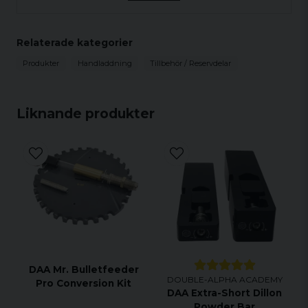
DAA insexnyckelset
inkluderar följande storlekar:
5/64”, 3/32”, 1/8”, 9/64”, 5/32”, 3/16”, 1/4”.
Relaterade kategorier
Produkter
Handladdning
Tillbehör / Reservdelar
Liknande produkter
DAA Mr. Bulletfeeder
DOUBLE-ALPHA ACADEMY
Pro Conversion Kit
DAA Extra-Short Dillon
Powder Bar