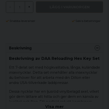
LÄGG I VARUKORGEN
-
+
Snabba leveranser
Säkra betalningar
Beskrivning
Beskrivning av DAA Reloading Hex Key Set
Ett 7-delat set med högkvalitativa, långa, kuländade
insexnycklar. Detta set innehåller alla insexnycklar
du behöver för att arbeta med din Dillon eller
andra USA-tillverkade laddpressar.
Dessa nycklar har en ljusröd vinylbelagd axel, vilket
gör dem lättare att hitta och ger dem en känsla av
kvalitet och färg. Ett perfekt set att kombinera
Visa mer
med DAA Reloading-Press Tool Holder.