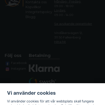
Måndag - Fredag:
Kontakta oss
09.00 - 18.00
Köpvillkor
Lördag:
Integritetspolicy
09.00 - 14.00
Blogg
Se avvikande öppettide
r
Vindåkersvägen 12,
311 50 Falkenberg
Hitta hit
Följ oss
Betalning
Facebook
Instagram
Vi använder cookies
Vi använder cookies för att vår webbplats skall fungera