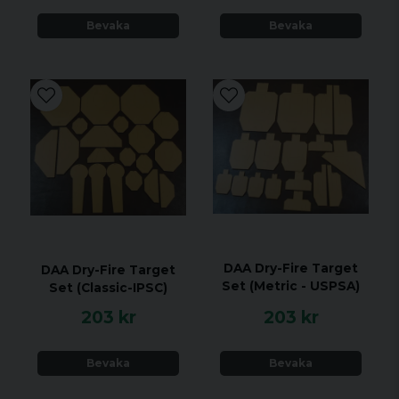
platta lämplig även för tävlingsbruk.
Bevaka
Bevaka
DAA Dry-Fire Target
DAA Dry-Fire Target
Set (Metric - USPSA)
Set (Classic-IPSC)
203 kr
203 kr
Bevaka
Bevaka