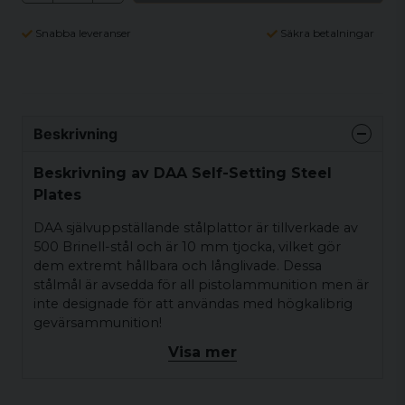
Snabba leveranser
Säkra betalningar
Beskrivning
Beskrivning av DAA Self-Setting Steel
Plates
DAA självuppställande stålplattor är tillverkade av
500 Brinell-stål och är 10 mm tjocka, vilket gör
dem extremt hållbara och långlivade. Dessa
stålmål är avsedda för all pistolammunition men är
inte designade för att användas med högkalibrig
gevärsammunition!
Visa mer
DAA självuppställande stålplattor är professionellt
designade och monterade med högkvalitativa
svetsar, vilket säkerställer pålitlig prestanda över