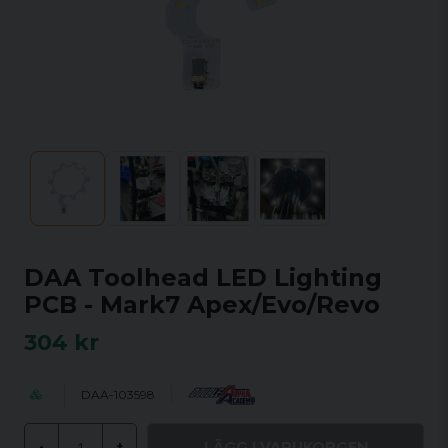
DAA Toolhead LED Lighting
PCB - Mark7 Apex/Evo/Revo
304 kr
DAA-103598
LÄGG I VARUKORGEN
-
+