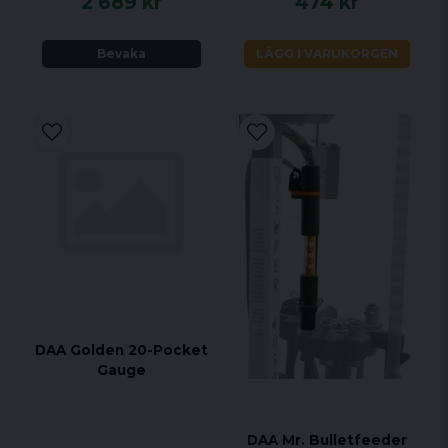
2 689 kr
474 kr
styrenhet, som identifierar vilken typ av kort den är
ansluten till och styr det korrekt genom att
Bevaka
LÄGG I VARUKORGEN
leverera rätt spänning och ström för att stödja
antalet LEDs. Du kan endast använda dessa LED-
kort med en DAA-styrenhet och kabel!
Styrenheten inkluderar en dimmerfunktion, så att
du kan justera ljuset till den perfekta nivån för dig.
DAA Golden 20-Pocket
Gauge
DAA Mr. Bulletfeeder