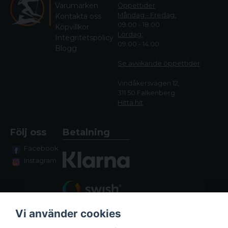
Varumärken
Öppettider
Måndag - Fredag:
Kontakta oss
09.00 - 18.00
Köpvillkor
Lördag:
Integritetspolicy
09.00 - 14.00
Blogg
Se avvikande öppettide
r
Vindåkersvägen 12,
311 50 Falkenberg
Hitta hit
Följ oss
Betalning
Facebook
Instagram
Vi använder cookies