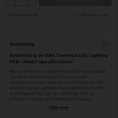
Snabba leveranser
Säkra betalningar
Beskrivning
Beskrivning av DAA Toolhead LED Lighting
PCB - Mark7 Apex/Evo/Revo
Njut av en perfekt upplyst hylsplatta när du laddar
om på din Mark7 Apex10, Evolution eller
Revolution-maskin med våra DAA Toolhead LED-
lampor. Gör din omladdning enklare och mindre
ansträngande för ögonen, samtidigt som du
undviker misstag i omladdningsprocessen.
Visa mer
DAA ToolHead LED-belysnings-PCB är tillverkad av
ett högkvalitativt aluminium-PCB-kort, vilket gör