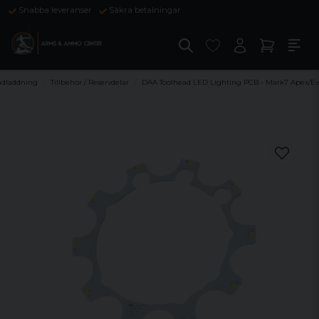
Snabba leveranser
Säkra betalningar
dladdning
Tillbehör / Reservdelar
DAA Toolhead LED Lighting PCB - Mark7 Apex/Ev