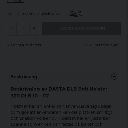
Läs mer
DASTA-720DLB10-CZ
LÄGG I VARUKORGEN
-
+
Snabba leveranser
Säkra betalningar
Beskrivning
Beskrivning av DASTA DLB Belt Holster,
720 DLB 10 - CZ
Hölstret har en enkel och användarvänlig design
som gör att användaren kan dra pistolen smidigt
och snabbt vid behov. Hölstret har en justerbar
spänne som enkelt kan fästas på bältet och