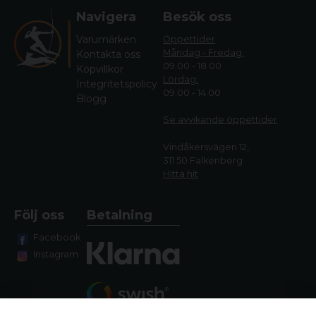
Navigera
Besök oss
Varumärken
Öppettider
Måndag - Fredag:
Kontakta oss
09.00 - 18.00
Köpvillkor
Lördag:
Integritetspolicy
09.00 - 14.00
Blogg
Se avvikande öppettide
r
Vindåkersvägen 12,
311 50 Falkenberg
Hitta hit
Följ oss
Betalning
Facebook
Instagram