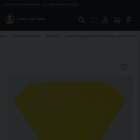
Snabba leveranser
Säkra betalningar
ukter
Skytteutrustning
Skjutmål
Gesab Fältskyttemål, Diamanten gul, 30x21cm