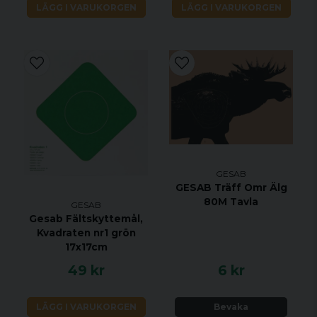
LÄGG I VARUKORGEN
LÄGG I VARUKORGEN
GESAB
GESAB Träff Omr Älg
80M Tavla
GESAB
Gesab Fältskyttemål,
Kvadraten nr1 grön
17x17cm
49 kr
6 kr
LÄGG I VARUKORGEN
Bevaka