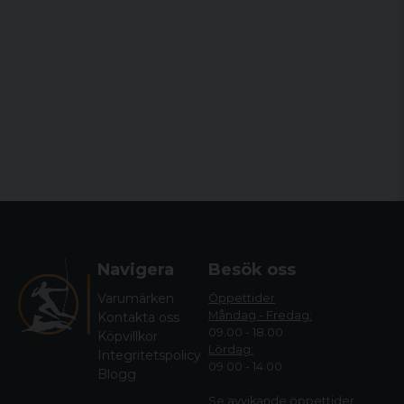
Navigera
Besök oss
Varumärken
Öppettider
Måndag - Fredag:
Kontakta oss
09.00 - 18.00
Köpvillkor
Lördag:
Integritetspolicy
09.00 - 14.00
Blogg
Se avvikande öppettide
r