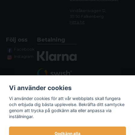
Vindåkersvägen 12,
311 50 Falkenberg
Hitta hit
Följ oss
Betalning
Facebook
Instagram
Vi använder cookies
Vi använder cookies för att vår webbplats skall fungera
och erbjuda dig bästa upplevelse. Bekräfta ditt samtycke
genom att trycka på godkänn alla eller anpassa via
Fraktalternativ
inställningar.
Godkänn alla