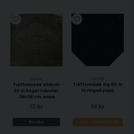
GESAB
GESAB
Träffområde älg 80 m
Träffområde Vildsvin
10 ringad papp
50 m höger+vänster
,38x38 cm, papp
12 kr
19 kr
Bevaka
LÄGG I VARUKORGEN