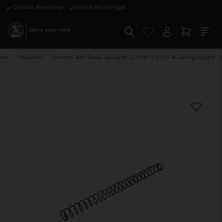
Snabba leveranser
Säkra betalningar
Hem
Produkter
Eemann Tech Recoil Spring for GLOCK 17-22-34-35, Spring weight: 13