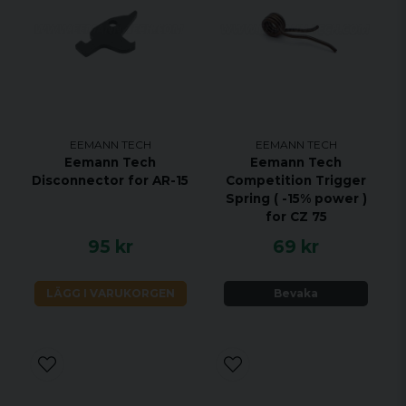
EEMANN TECH
EEMANN TECH
Eemann Tech
Eemann Tech
Disconnector for AR-15
Competition Trigger
Spring ( -15% power )
for CZ 75
95 kr
69 kr
LÄGG I VARUKORGEN
Bevaka