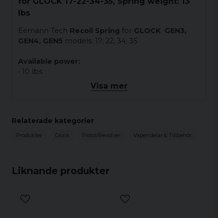
for GLOCK 17-22-34-35, Spring weight: 13
lbs
Eemann Tech
Recoil Spring
for
GLOCK GEN3,
GEN4, GEN5
models: 17; 22; 34; 35
Available power:
• 10 lbs
•
11 lbs
Visa mer
• 12 lbs
• 13 lbs
•
14 lbs
Relaterade kategorier
•
15 lbs
• 16 lbs
Produkter
Glock
Pistol/Revolver
Vapendelar & Tillbehör
Compatible with:
Eemann Tech Recoil System for
GLOCK ET-120003, ET-120005
Liknande produkter
Made of steel, with thermic treatment for the best
performance and quality!
Note:
- will not fit factory GEN3 guide rod.