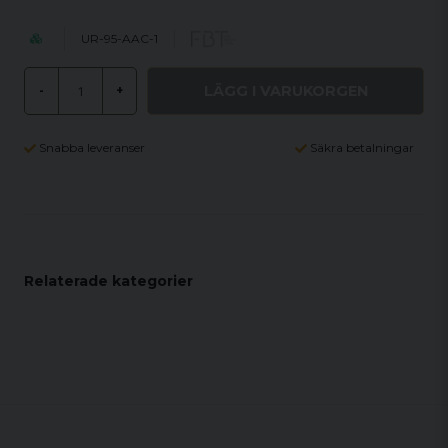
UR-95-AAC-1
LÄGG I VARUKORGEN
-
+
Snabba leveranser
Säkra betalningar
Relaterade kategorier