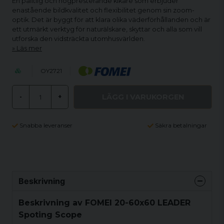
En pålitlig och högpresterande kikare som erbjuder
enastående bildkvalitet och flexibilitet genom sin zoom-
optik. Det är byggt för att klara olika väderförhållanden och är
ett utmärkt verktyg för naturälskare, skyttar och alla som vill
utforska den vidsträckta utomhusvärlden.
Läs mer
OY2721
LÄGG I VARUKORGEN
-
+
Snabba leveranser
Säkra betalningar
Beskrivning
Beskrivning av FOMEI 20-60x60 LEADER
Spoting Scope