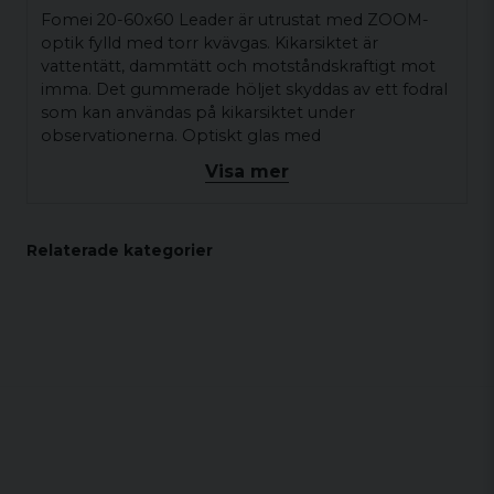
Fomei 20-60x60 Leader är utrustat med ZOOM-
optik fylld med torr kvävgas. Kikarsiktet är
vattentätt, dammtätt och motståndskraftigt mot
imma. Det gummerade höljet skyddas av ett fodral
som kan användas på kikarsiktet under
observationerna. Optiskt glas med
antireflexbeläggning SMC och Bak4-prismer
Visa mer
garanterar utmärkt bildkvalitet, oavsett om det
används för fågelskådning, sportskytte eller
utomhusobservationer.
Relaterade kategorier