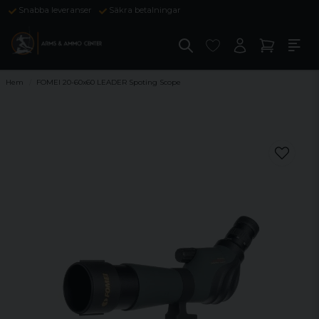
Snabba leveranser
Säkra betalningar
Hem
FOMEI 20-60x60 LEADER Spoting Scope