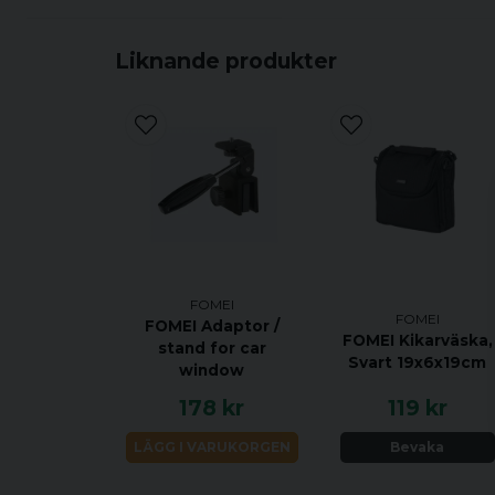
Liknande produkter
FOMEI
FOMEI
FOMEI Adaptor /
FOMEI Kikarväska,
stand for car
Svart 19x6x19cm
window
178 kr
119 kr
LÄGG I VARUKORGEN
Bevaka