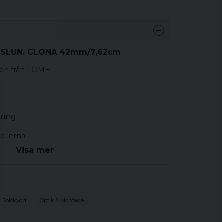
I SLUN. CLONA 42mm/7,62cm
ten från FOMEI.
ering
llerna:
Visa mer
7-10x42
12x42
6x42
5-6x42
Solskydd
Optik & Montage