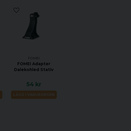
FOMEI
o
FOMEI Adapter
Dalekohled Stativ
54 kr
N
LÄGG I VARUKORGEN