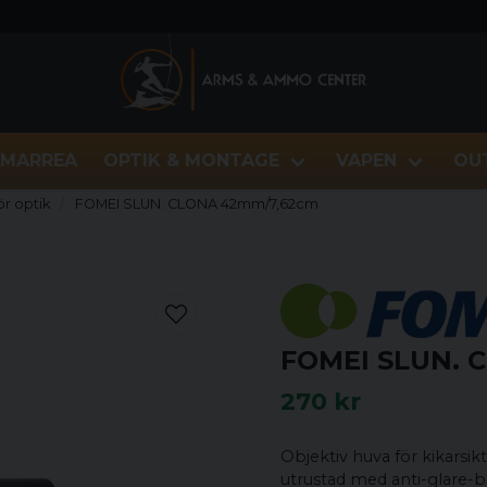
MARREA
OPTIK & MONTAGE
VAPEN
OU
ör optik
FOMEI SLUN. CLONA 42mm/7,62cm
FOMEI SLUN. 
270 kr
Objektiv huva för kikarsik
utrustad med anti-glare-