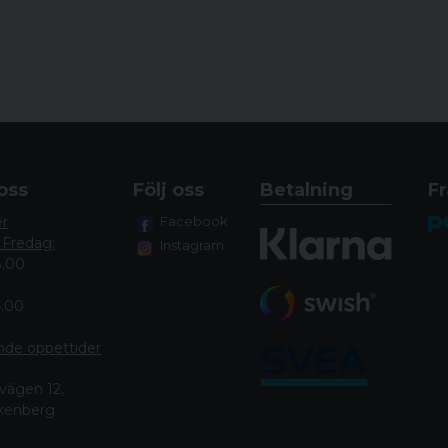
oss
Följ oss
Betalning
Fr
er
Facebook
 Fredag:
Instagram
8.00
4.00
nde öppettide
r
vägen 12,
lkenberg