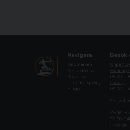
Navigera
Besök 
Varumärken
Öppettid
Kontakta oss
Måndag -
Köpvillkor
09.00 - 1
Integritetspolicy
Lördag:
Blogg
09.00 - 1
Se avvika
Vindåkers
311 50 Fa
Hitta hit