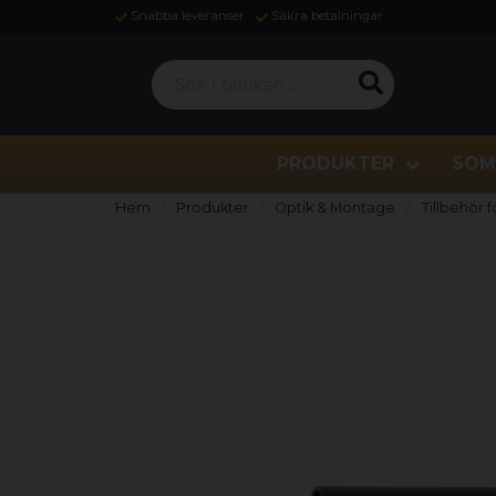
Snabba leveranser
Säkra betalningar
Sök i butiken ...
PRODUKTER
SOM
Hem
Produkter
Optik & Montage
Tillbehör f