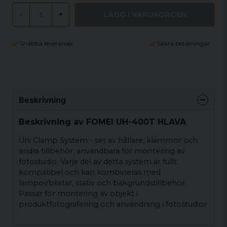
LÄGG I VARUKORGEN
-
+
Snabba leveranser
Säkra betalningar
Beskrivning
Beskrivning av FOMEI UH-400T HLAVA
Uni Clamp System - set av hållare, klämmor och
andra tillbehör, användbara för montering av
fotostudio. Varje del av detta system är fullt
kompatibel och kan kombineras med
lampor/blixtar, stativ och bakgrundstillbehör.
Passar för montering av objekt i
produktfotografering och användning i fotostudior
för olika ändamål.