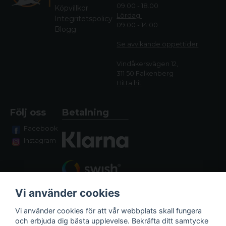
09.00 - 18.00
Köpvillkor
Lördag:
Integritetspolicy
09.00 - 14.00
Blogg
Se avvikande öppettide
r
Vindåkersvägen 12,
311 50 Falkenberg
Hitta hit
Följ oss
Betalning
Facebook
Instagram
Vi använder cookies
Vi använder cookies för att vår webbplats skall fungera
och erbjuda dig bästa upplevelse. Bekräfta ditt samtycke