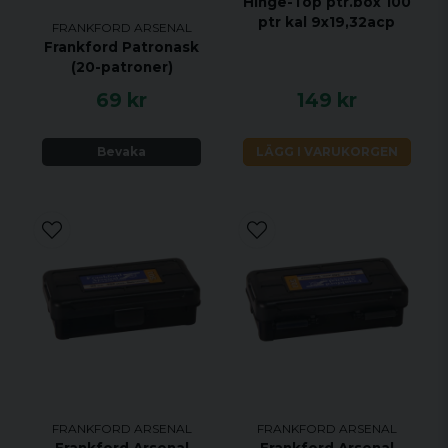
Hinge-Top ptr.box 100
ptr kal 9x19,32acp
FRANKFORD ARSENAL
Frankford Patronask
(20-patroner)
69 kr
149 kr
Bevaka
LÄGG I VARUKORGEN
FRANKFORD ARSENAL
FRANKFORD ARSENAL