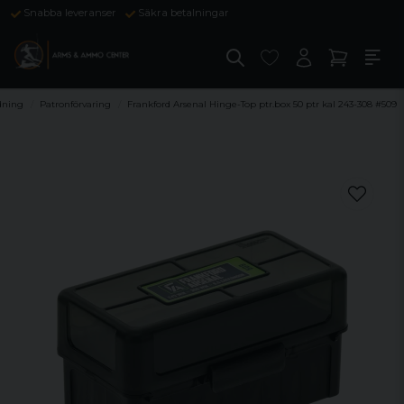
Snabba leveranser
Säkra betalningar
dning
Patronförvaring
Frankford Arsenal Hinge-Top ptr.box 50 ptr kal 243-308 #509