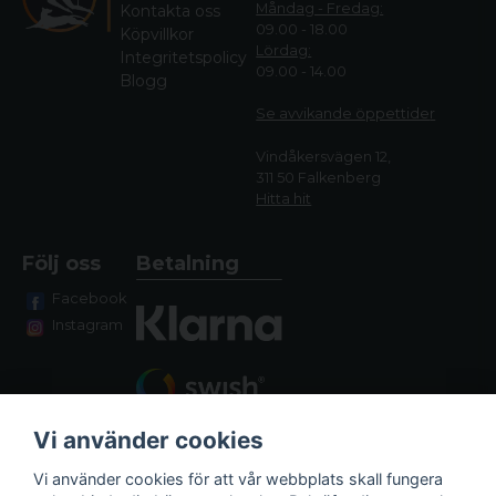
Måndag - Fredag:
Kontakta oss
09.00 - 18.00
Köpvillkor
Lördag:
Integritetspolicy
09.00 - 14.00
Blogg
Se avvikande öppettide
r
Vindåkersvägen 12,
311 50 Falkenberg
Hitta hit
Följ oss
Betalning
Facebook
Instagram
Vi använder cookies
Vi använder cookies för att vår webbplats skall fungera