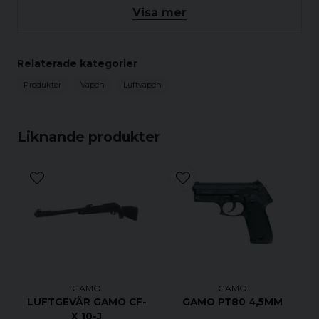
Visa mer
skytteövning. Pistolen kommer med fiberoptiska
öppna riktmedel och ett grepp som passar de
flesta. Gamo
Relaterade kategorier
P-900 luftpistol räknas som ett av de mest
ekonomiska alternativen av Gamo-serie med
Produkter
Vapen
Luftvapen
luftpistoler
Liknande produkter
Information
Kaliber: 4,5mm
Laddning: Fjäder
Magasin: Enkelskott
GAMO
GAMO
LUFTGEVÄR GAMO CF-
GAMO PT80 4,5MM
X 10-J