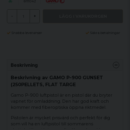
6111042
LÄGG I VARUKORGEN
-
+
Snabba leveranser
Säkra betalningar
Beskrivning
Beskrivning av GAMO P-900 GUNSET
(250PELLETS, FLAT TARGE
Gamo P-900 luftpistol är en pistol där du bryter
vapnet för omladdning. Den har god kraft och
kommer med fiberoptiska öppna riktmedel.
Pistolen är mycket prisvärd och perfekt för dig
som vill ha en luftpistol till sommarens
skyttekvällar vid stugan eller liknande enklare