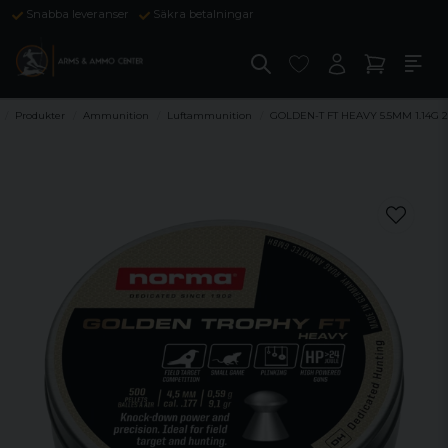
Snabba leveranser
Säkra betalningar
Produkter
Ammunition
Luftammunition
GOLDEN-T FT HEAVY 5.5MM 1.14G 