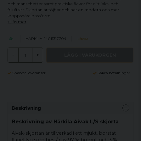
och manschetter samt praktiska fickor för ditt jakt- och
friluftsliv. Skjortan är töjbar och har en modern och mer
kroppsnära passform.
Läs mer
HARKILA-14011317704
LÄGG I VARUKORGEN
-
+
Snabba leveranser
Säkra betalningar
Beskrivning
Beskrivning av Härkila Aivak L/S skjorta
Aivak-skjortan är tillverkad i ett mjukt, borstat
flanelltyg som består av 97 % bomull och 3 %