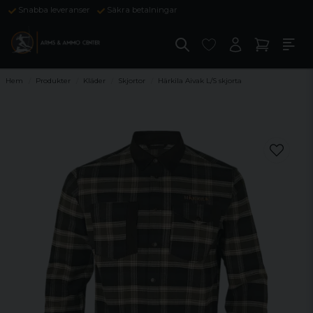
Snabba leveranser
Säkra betalningar
Hem
Produkter
Kläder
Skjortor
Härkila Aivak L/S skjorta