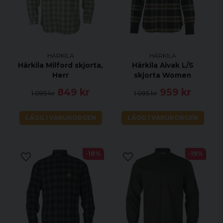
HÄRKILA
HÄRKILA
Härkila Milford skjorta,
Härkila Aivak L/S
Herr
skjorta Women
849 kr
959 kr
1 095 kr
1 095 kr
LÄGG I VARUKORGEN
LÄGG I VARUKORGEN
-18%
-19%