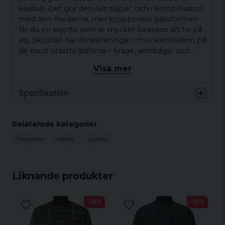
elastan. Det gör den lätt töjbar, och i kombination
med den moderna, mer kroppsnära passformen
får du en skjorta som är mycket bekväm att ha på
sig. Skjortan har förstärkningar i mockaimitation på
de mest utsatta ställena – krage, armbågar och
manschetter. Skjortan knäpps med tryckknappar
Visa mer
och har bröstficka på båda sidor, den vänstra med
knappknäppning och den högra med horisontell
Specifikation
dragkedja. Dessutom har den dolda knappar under
kragen som håller kragsnibbarna på plats.
Material
Relaterade kategorier
Huvudmaterial
Bomull 97%, Elastan 3%
Produkter
Kläder
Skjortor
Innertyg
Polyester 100%
Liknande produkter
Detaljfunktioner
Button down-krage
-19%
-13%
Slå fram med tryckknappar
Vänster bröstficka med lock och tryckknapp