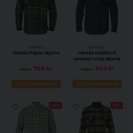
Höger bröstficka med vertikal dragkedja
Förstärkningar på krage, armbågar och
manschetter
Manschetter med tryckknappar med två lägen
Genomsnittlig produktvikt: 0.483kg
HÄRKILA
HÄRKILA
Härkila Pajala skjorta
Härkila Kaldfjord
sammet rutig skjorta
769 kr
949 kr
949 kr
1 095 kr
LÄGG I VARUKORGEN
LÄGG I VARUKORGEN
-22%
-12%