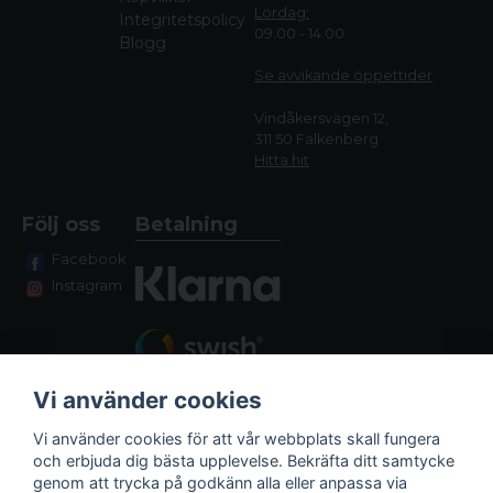
Lördag:
Integritetspolicy
09.00 - 14.00
Blogg
Se avvikande öppettide
r
Vindåkersvägen 12,
311 50 Falkenberg
Hitta hit
Följ oss
Betalning
Facebook
Instagram
Vi använder cookies
Vi använder cookies för att vår webbplats skall fungera
och erbjuda dig bästa upplevelse. Bekräfta ditt samtycke
genom att trycka på godkänn alla eller anpassa via