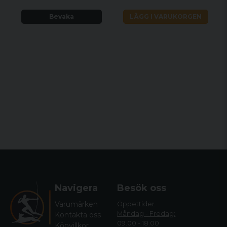
Piplängd
510 mm
Bevaka
LÄGG I VARUKORGEN
Piplängd
20 "
Ghost ring, fiber
Riktmedel
optic, adjustable rear
& front sight
Telescopic Stock
Kolv
with Pistol Grip
Säkring
Manual cross button
3” / 76mm Magnum
Patronläge
mm
Air craft alloy, Black
Reciever
anodised, Picatinny
rail fitted
Navigera
Besök oss
Varumärken
Öppettider
Måndag - Fredag:
Kontakta oss
09.00 - 18.00
Köpvillkor