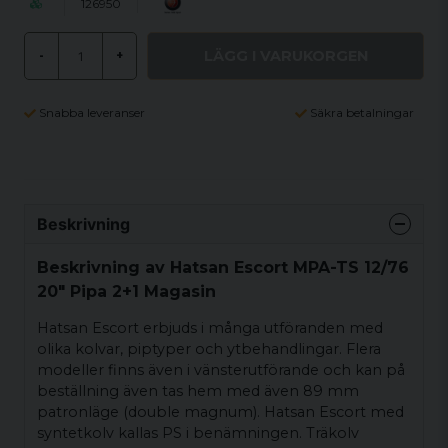
126950
LÄGG I VARUKORGEN
-
+
Snabba leveranser
Säkra betalningar
Beskrivning
Beskrivning av Hatsan Escort MPA-TS 12/76
20" Pipa 2+1 Magasin
Hatsan Escort erbjuds i många utföranden med
olika kolvar, piptyper och ytbehandlingar. Flera
modeller finns även i vänsterutförande och kan på
beställning även tas hem med även 89 mm
patronläge (double magnum). Hatsan Escort med
syntetkolv kallas PS i benämningen. Träkolv