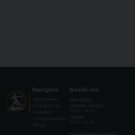
Navigera
Besök oss
Varumärken
Öppettider
Måndag - Fredag:
Kontakta oss
09.00 - 18.00
Köpvillkor
Lördag:
Integritetspolicy
09.00 - 14.00
Blogg
Se avvikande öppettide
r