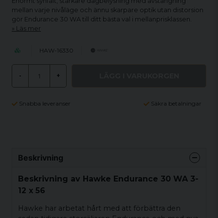
Enormt synfält, starkare dagbelysning med avstängning
mellan varje nivåläge och ännu skarpare optik utan distorsion
gör Endurance 30 WA till ditt bästa val i mellanprisklassen.
Läs mer
HAW-16330
LÄGG I VARUKORGEN
-
+
Snabba leveranser
Säkra betalningar
Beskrivning
Beskrivning av Hawke Endurance 30 WA 3-
12 x 56
Hawke har arbetat hårt med att förbättra den