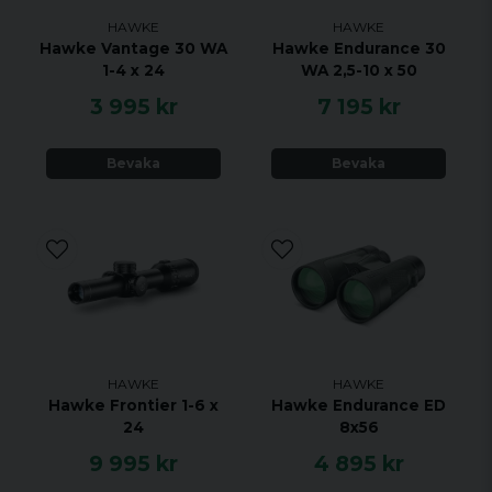
HAWKE
HAWKE
Förstoring: 3-12x
Hawke Vantage 30 WA
Hawke Endurance 30
Objektivdiameter: 56 mm
1-4 x 24
WA 2,5-10 x 50
Synfält på 100m: 3x: 13.8 m 12x: 3.5 m
3 995 kr
7 195 kr
Utgångspupill: 18 mm - 5 mm
Ögonavstånd: 102 mm
Tubdiameter: 30 mm
Bevaka
Bevaka
Inställningsändring per klick: 1/4 MOA (7 mm per 100 m)
Maximal Höjd/Vind Justering: 110 MOA / 110 MOA
Parallaxfri: 91 m
Väderskydd: Vattentät & imtät
Strömförsörjning: CR2032
Storlek: 347 mm i längd
Vikt: 635 g
HAWKE
HAWKE
Hawke Frontier 1-6 x
Hawke Endurance ED
24
8x56
9 995 kr
4 895 kr