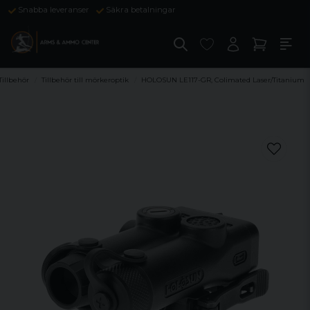
Snabba leveranser
Säkra betalningar
Tillbehör
Tillbehör till mörkeroptik
HOLOSUN LE117-GR, Colimated Laser/Titanium