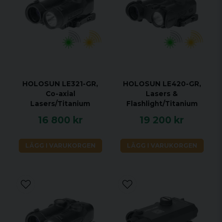
Vikt (uns): 6,7
MEKANISKA SPECIFIKATIONER
Höljesmaterial: Titan
Ytbehandling: Titan
Justering per klick: 0,5 MOA
HOLOSUN LE321-GR,
HOLOSUN LE420-GR,
Justeringsomfång för höjd och vindage:
Co-axial
Lasers &
±60 MOA
Lasers/Titanium
Flashlight/Titanium
MILJÖSPECIFIKATIONER
16 800 kr
19 200 kr
Lagringstemperatur: -40℃ till 65℃
LÄGG I VARUKORGEN
LÄGG I VARUKORGEN
Arbetstemperatur: -40℃ till 51℃
Vattentäthet: IPX8
Vibrationstålighet: 1000G
ILLUMINATOR SPECIFIKATIONER
Laser- och illuminatortyp: Enkel laser