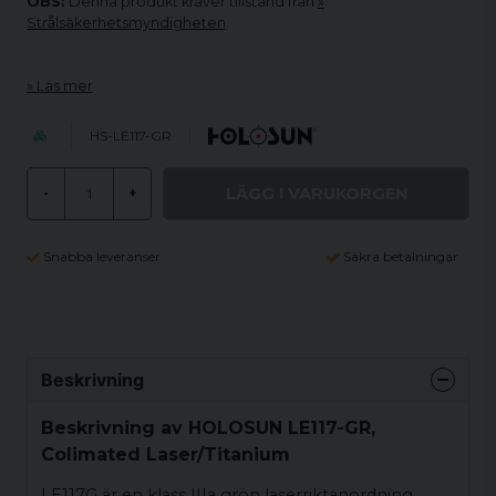
OBS:
Denna produkt kräver tillstånd från
Strålsäkerhetsmyndigheten
.
Läs mer
HS-LE117-GR
LÄGG I VARUKORGEN
-
+
Snabba leveranser
Säkra betalningar
Beskrivning
Beskrivning av HOLOSUN LE117-GR,
Colimated Laser/Titanium
LE117G är en klass IIIa grön laserriktanordning