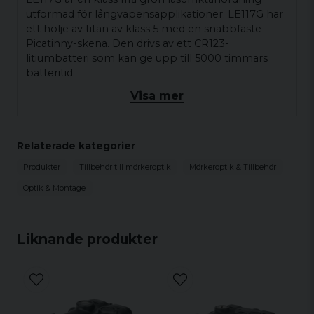
utformad för långvapensapplikationer. LE117G har
ett hölje av titan av klass 5 med en snabbfäste
Picatinny-skena. Den drivs av ett CR123-
litiumbatteri som kan ge upp till 5000 timmars
batteritid.
Visa mer
En baksida vändbar brytare låter användaren välja
mellan konstant på, av eller aktivering med den
medföljande fjärrtryckningsbrytaren. LE117G
inkluderar även taktila justeringar för vindage och
Relaterade kategorier
höjd för en precision nollning samt en
Produkter
Tillbehör till mörkeroptik
Mörkeroptik & Tillbehör
aktiveringsknapp på ovansidan.
Optik & Montage
LE117G är den idealiska lösningen för
precisionsriktning med grön laser på långvapen,
med robust konstruktion och lång batteritid för
Liknande produkter
långa sessioner på fältet.
FYSISK SPECIFIKATION
Dimension (tum): 3,43 × 1,77 × 1,34