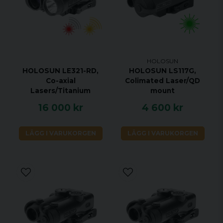
Synlig laser-klass: IIIA
Synlig laser-utgång: 1 mW (låg)/5 mW
(hög)
HOLOSUN
HOLOSUN LE321-RD,
HOLOSUN LS117G,
Co-axial
Colimated Laser/QD
Lasers/Titanium
mount
16 000 kr
4 600 kr
LÄGG I VARUKORGEN
LÄGG I VARUKORGEN