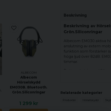
Beskrivning
Beskrivning av Hörsel
Grön.Siliconringar
Albecom EM030 aktiva hö
anslutning av extern mobi
funktion som förstärker s
höga ljud över 82dB. EM03
timmar.
Detta paket är med Silic
ALBECOM
glasögon, samt när man bä
Albecom
komfortabelt.
Hörselskydd
EM030B. Bluetooth.
Jaktradio/mobilens 
.
Grön.Siliconringar
Relaterade kategorier
Slimmad design
Produkter
Hörselskydd
Skyt
1 299 kr
Vadderad huvudbå