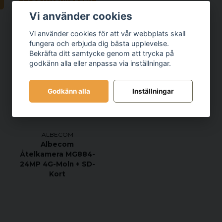
Förstärker svaga lj
N
LÄGG I VARUKORGEN
Slår ifrån över 82dB
Vi använder cookies
Automatisk avstäng
Vi använder cookies för att vår webbplats skall
3,5mm ingång för mo
fungera och erbjuda dig bästa upplevelse.
Bekräfta ditt samtycke genom att trycka på
2st AAA batterier (m
godkänn alla eller anpassa via inställningar.
CE-2834 godkända
1 års garanti
Godkänn alla
Inställningar
Hygiensats i Silicon
Färg Grön
ALBECOM
-
Albecom
Åtelkamera MG884-
24MP 4G-Moln + SD-
Kort