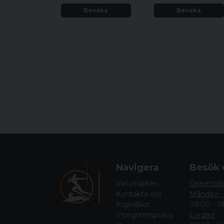
Bevaka
Bevaka
Navigera
Besök 
Varumärken
Öppettid
Kontakta oss
Måndag -
Köpvillkor
09.00 - 1
Integritetspolicy
Lördag: