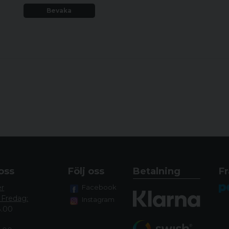
Bevaka
oss
Följ oss
Betalning
Fr
er
Facebook
 Fredag:
Instagram
8.00