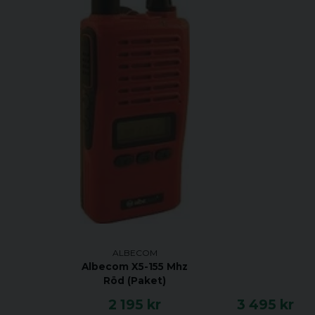
ALBECOM
Albecom X5-155 Mhz
Röd (Paket)
2 195 kr
3 495 kr