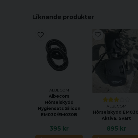
Liknande produkter
ALBECOM
Albecom
Hörselskydd
ALBECOM
Hygiensats Silicon
Hörselskydd EM030
EM030/EM030B
Aktiva. Svart
395 kr
895 kr