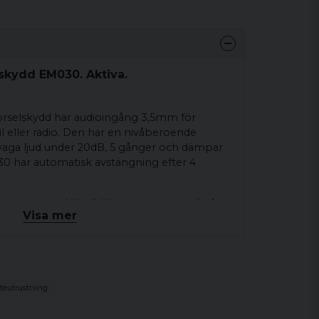
skydd EM030. Aktiva.
rselskydd har audioingång 3,5mm för
l eller radio. Den har en nivåberoende
vaga ljud under 20dB, 5 gånger och dämpar
0 har automatisk avstängning efter 4
on ringar som tätar bättre om man använder
Visa mer
r kåpor en längre tid så är det mer
ljud hörs på båda sidorna
teutrustning
ge