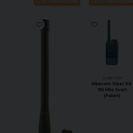
LÄGG I VARUKORGEN
LÄGG I VARUKORGE
ALBECOM
Albecom Viper X6
155 Mhz Svart
(Paket)