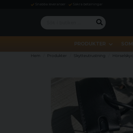
Snabba leveranser
Säkra betalningar
Sök i butiken ...
PRODUKTER
SOM
Hem
Produkter
Skytteutrustning
Hörselsky