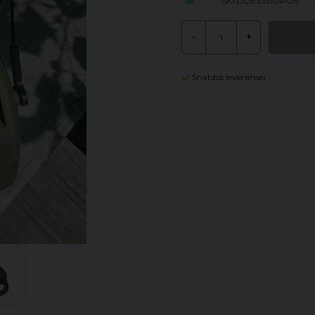
SKYDDES351GRÖS
-
+
Snabba leveranser