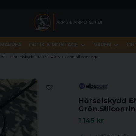
MARREA
OPTIK & MONTAGE
VAPEN
OU
dd
Hörselskydd EM030. Aktiva. Grön.Siliconringar
Hörselskydd E
Grön.Siliconri
1 145 kr