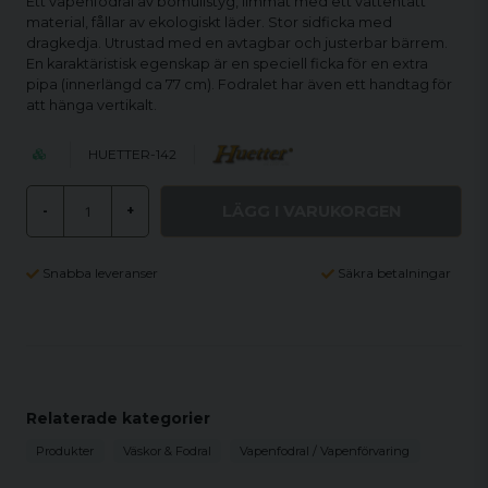
Ett vapenfodral av bomullstyg, limmat med ett vattentätt
material, fållar av ekologiskt läder. Stor sidficka med
dragkedja. Utrustad med en avtagbar och justerbar bärrem.
En karaktäristisk egenskap är en speciell ficka för en extra
pipa (innerlängd ca 77 cm). Fodralet har även ett handtag för
att hänga vertikalt.
HUETTER-142
LÄGG I VARUKORGEN
-
+
Snabba leveranser
Säkra betalningar
Relaterade kategorier
Produkter
Väskor & Fodral
Vapenfodral / Vapenförvaring